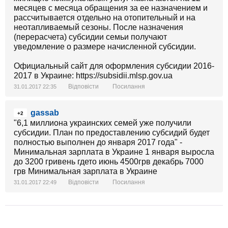
месяцев с месяца обращения за ее назначением и
рассчитывается отдельно на отопительный и на
неотапливаемый сезоны. После назначения
(перерасчета) субсидии семьи получают
уведомление о размере начисленной субсидии.
Официальный сайт для оформления субсидии 2016-
2017 в Украине: https://subsidii.mlsp.gov.ua
Відповісти
Посилання
31.01.2017 22:35
gassab
+2
"6,1 миллиона украинских семей уже получили
субсидии. План по предоставлению субсидий будет
полностью выполнен до января 2017 года" -
Минимальная зарплата в Украине 1 января выросла
до 3200 гривень гдето июнь 4500грв декабрь 7000
грв Минимальная зарплата в Украине
Відповісти
Посилання
31.01.2017 22:49