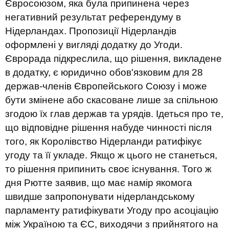
Євросоюзом, яка була припинена через
негативний результат референдуму в
Нідерландах. Пропозиції Нідерландів
оформлені у вигляді додатку до Угоди.
Єврорада підкреслила, що рішення, викладене
в додатку, є юридично обов'язковим для 28
держав-членів Європейського Союзу і може
бути змінене або скасоване лише за спільною
згодою їх глав держав та урядів. Ідеться про те,
що відповідне рішення набуде чинності після
того, як Королівство Нідерланди ратифікує
угоду та її укладе. Якщо ж цього не станеться,
то рішення припинить своє існування. Того ж
дня Рютте заявив, що має намір якомога
швидше запропонувати нідерландському
парламенту ратифікувати Угоду про асоціацію
між Україною та ЄС, виходячи з прийнятого на