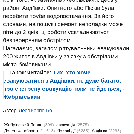
районі Авдіївки, Опитного або Пісків була
перебита труба водопостачання. За його
словами, на пошук і ремонт неполадки може
піти до 3 днів: ці роботи ускладнюються
безперервним обстрілом.
Нагадаємо, загалом рятувальники евакуювали
200 жителів Авдіївки у зв'язку з обстрілами
міста бойовиками.
Також читайте:
Тих, хто хоче
евакуюватися з Авдіївки, не дуже багато,
про екстрену евакуацію поки не йдеться, -
Жебрівський
Автор:
Леся Карпенко
Жебрівський Павло
(399)
евакуація
(2575)
Донецька область
(11613)
бойові дії
(6285)
Авдіївка
(2293)