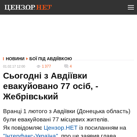
НОВИНИ
БОЇ ПІД АВДІЇВКОЮ
1 377
4
01.02.17 12:00
Сьогодні з Авдіївки
евакуйовано 77 осіб, -
Жебрівський
Вранці 1 лютого з Авдіївки (Донецька область)
були евакуйовані 77 місцевих жителів.
Як повідомляє
Цензор.НЕТ
із посиланням на
"Інтерфакс-Україна"
, про це заявив глава