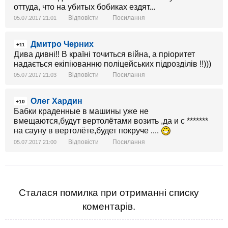
оттуда, что на убитых бобиках ездят...
Відповісти
Посилання
05.07.2017 21:01
Дмитро Черних
+11
Дива дивні!! В країні точиться війна, а пріоритет
надається екіпіюванню поліцейських підрозділів !!)))
Відповісти
Посилання
05.07.2017 21:03
Олег Хардин
+10
Бабки краденные в машины уже не
вмещаются,будут вертолётами возить ,да и с *******
на сауну в вертолёте,будет покруче ....
Відповісти
Посилання
05.07.2017 21:00
Сталася помилка при отриманні списку
коментарів.