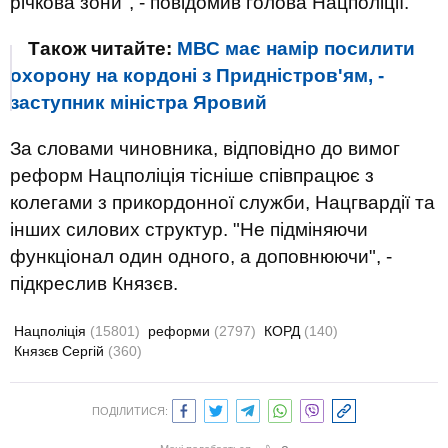
річкова зони", - повідомив голова Нацполіції.
Також читайте:
МВС має намір посилити
охорону на кордоні з Придністров'ям, -
заступник міністра Яровий
За словами чиновника, відповідно до вимог
реформ Нацполіція тісніше співпрацює з
колегами з прикордонної служби, Нацгвардії та
інших силових структур. "Не підміняючи
функціонал один одного, а доповнюючи", -
підкреслив Князєв.
Нацполіція
(15801)
реформи
(2797)
КОРД
(140)
Князєв Сергій
(360)
ПОДІЛИТИСЯ: