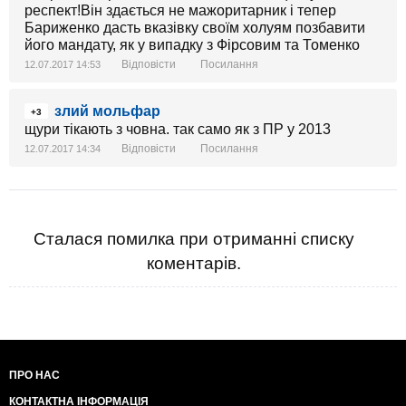
респект!Він здається не мажоритарник і тепер
Бариженко дасть вказівку своїм холуям позбавити
його мандату, як у випадку з Фірсовим та Томенко
Відповісти
Посилання
12.07.2017 14:53
злий мольфар
+3
щури тікають з човна. так само як з ПР у 2013
Відповісти
Посилання
12.07.2017 14:34
Сталася помилка при отриманні списку
коментарів.
ПРО НАС
КОНТАКТНА ІНФОРМАЦІЯ