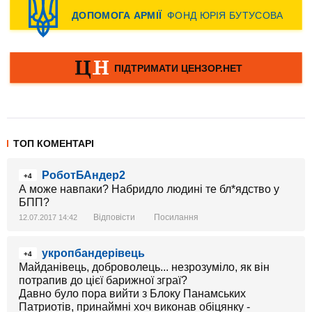
ТОП КОМЕНТАРІ
РоботБАндер2
+4
А може навпаки? Набридло людині те бл*ядство у
БПП?
Відповісти
Посилання
12.07.2017 14:42
укропбандерівець
+4
Майданівець, доброволець... незрозуміло, як він
потрапив до цієї барижної зграї?
Давно було пора вийти з Блоку Панамських
Патриотів, принаймні хоч виконав обіцянку -