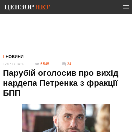
НОВИНИ
5 545
34
12.07.17 14:36
Парубій оголосив про вихід
нардепа Петренка з фракції
БПП