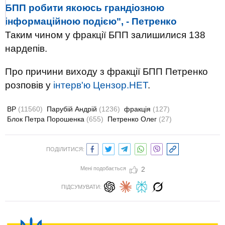
БПП робити якоюсь грандіозною
інформаційною подією", - Петренко
Таким чином у фракції БПП залишилися 138
нардепів.
Про причини виходу з фракції БПП Петренко
розповів у
інтерв'ю Цензор.НЕТ
.
ВР
(11560)
Парубій Андрій
(1236)
фракція
(127)
Блок Петра Порошенка
(655)
Петренко Олег
(27)
ПОДІЛИТИСЯ:
Мені подобається
2
ПІДСУМУВАТИ: