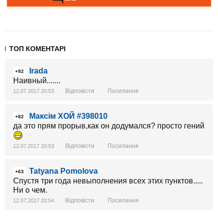
ТОП КОМЕНТАРІ
Irada
+92
Наивный.......
Відповісти
Посилання
12.07.2017 20:53
Максім ХОЙ #398010
+82
да это прям прорыв,как он додумался? просто гений
Відповісти
Посилання
12.07.2017 20:53
Tatyana Pomolova
+63
Спустя три года невыполнения всех этих пунктов.....
Ни о чем.
Відповісти
Посилання
12.07.2017 20:54