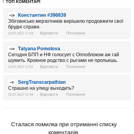
ТОП КОМЕНТАРІ
Константин #396839
+18
Збіговисько мерзотників вирішило продовжити свої
брудні справи.
Відповісти
Посилання
13.07.2017 17:43
Tatyana Pomolova
+10
Сегодня БПП и НФ голосует с Оппоблоком аж гай
шумить. Кровное родство с рыгами не пропьешь.
Відповісти
Посилання
13.07.2017 17:52
SergTranscarpathian
+9
Страшно на улицу выходить?
Відповісти
Посилання
13.07.2017 17:44
Сталася помилка при отриманні списку
коментарів.