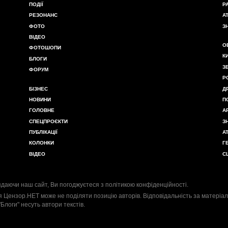
ПОДІЇ
Р
РЕЗОНАНС
А
ФОТО
З
ВІДЕО
О
ФОТОШОПИ
К
БЛОГИ
З
ФОРУМ
Р
БІЗНЕС
Д
НОВИНИ
П
ГОЛОВНЕ
А
СПЕЦПРОЄКТИ
З
ПУБЛІКАЦІЇ
А
КОЛОНКИ
Г
ВІДЕО
С
даючи наш сайт, Ви погоджуєтеся з
політикою конфіденційності
.
я Цензор.НЕТ може не поділяти позицію авторів. Відповідальність за матеріал
"Блоги" несуть автори текстів.