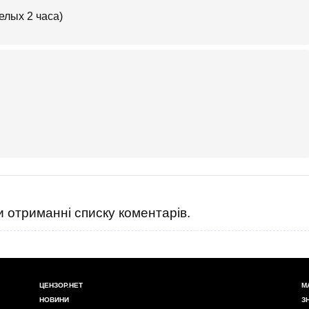
елых 2 часа)
 отриманні списку коментарів.
ЦЕНЗОР.НЕТ
М
НОВИНИ
З