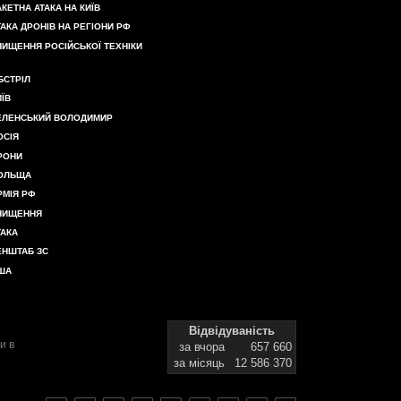
АКЕТНА АТАКА НА КИЇВ
ТАКА ДРОНІВ НА РЕГІОНИ РФ
НИЩЕННЯ РОСІЙСЬКОЇ ТЕХНІКИ
БСТРІЛ
ИЇВ
ЕЛЕНСЬКИЙ ВОЛОДИМИР
ОСІЯ
РОНИ
ОЛЬЩА
РМІЯ РФ
НИЩЕННЯ
ТАКА
ЕНШТАБ ЗС
ША
Відвідуваність
и в
за вчора
657 660
за місяць
12 586 370