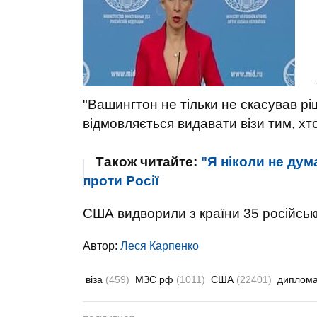
"Вашингтон не тільки не скасував рі
відмовляється видавати візи тим, хто
Також читайте:
"Я ніколи не дума
проти Росії
США видворили з країни 35 російськи
Автор:
Леся Карпенко
віза
(459)
МЗС рф
(1011)
США
(22401)
диплом