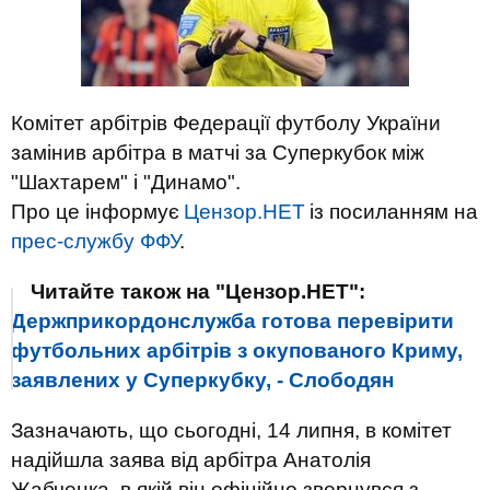
Комітет арбітрів Федерації футболу України
замінив арбітра в матчі за Суперкубок між
"Шахтарем" і "Динамо".
Про це інформує
Цензор.НЕТ
із посиланням на
прес-службу ФФУ
.
Читайте також на "Цензор.НЕТ":
Держприкордонслужба готова перевірити
футбольних арбітрів з окупованого Криму,
заявлених у Суперкубку, - Слободян
Зазначають, що сьогодні, 14 липня, в комітет
надійшла заява від арбітра Анатолія
Жабченка, в якій він офіційно звернувся з