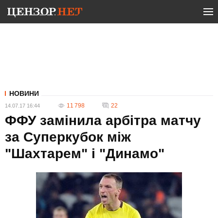
НОВИНИ
11 798
22
14.07.17 16:44
ФФУ замінила арбітра матчу
за Суперкубок між
"Шахтарем" і "Динамо"