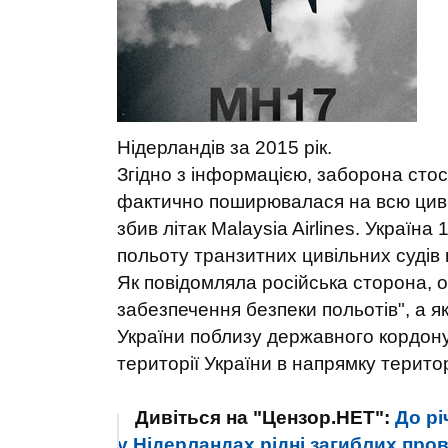
Нідерландів за 2015 рік.
Згідно з інформацією, заборона стос
фактично поширювалася на всю цивіл
збив літак Malaysia Airlines. Україн
польоту транзитних цивільних судів
Як повідомляла російська сторона, 
забезпечення безпеки польотів", а як
України поблизу державного кордону 
території України в напрямку територ
Дивіться на "Цензор.НЕТ":
До рі
у Нідерландах рідні загиблих пр