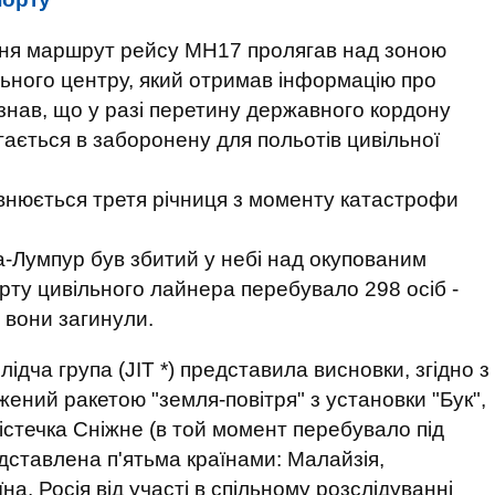
ипня маршрут рейсу МН17 пролягав над зоною
льного центру, який отримав інформацію про
нав, що у разі перетину державного кордону
гається в заборонену для польотів цивільної
овнюється третя річниця з моменту катастрофи
-Лумпур був збитий у небі над окупованим
рту цивільного лайнера перебувало 298 осіб -
і вони загинули.
дча група (JIT *) представила висновки, згідно з
жений ракетою "земля-повітря" з установки "Бук",
істечка Сніжне (в той момент перебувало під
дставлена п'ятьма країнами: Малайзія,
на. Росія від участі в спільному розслідуванні