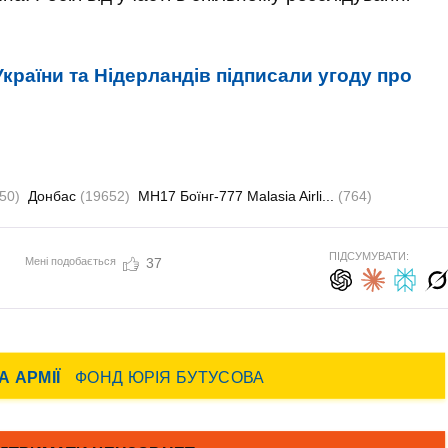
України та Нідерландів підписали угоду про
50)
Донбас
(19652)
MH17 Боїнг-777 Malasia Airli...
(764)
ПІДСУМУВАТИ:
Мені подобається
37