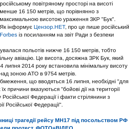
російському повітряному просторі на висоті
менше 16 150 метрів, що порівнянно з
максимальною висотою ураження ЗКР "Бук".
Як інформує
Цензор.НЕТ
, про це пише російськи
Forbes
із посиланням на звіт Ради з безпеки
увалася польотів нижче 16 150 метрів, тобто
ьну авіацію. Це висота, досяжна ЗРК Бук, який
а 14 липня 2014 року встановила мінімальну висоту
 над зоною АТО в 9754 метрів.
обмеження, що вводяться 16 липня, необхідні "для
 їх причини вказуються "бойові дії на території
Російської Федерації і факти стрілянини з
ії Російської Федерації".
чниці трагедії рейсу MH17 під посольством РФ
овели протест. ФОТО+ВІДЕО