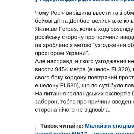
Чому Росія вирішила ввести такі об
бойові дії на Донбасі велися вже кіль
Як пише Forbes, коли в ході розслід
російську сторону про причини введе
це зроблено з метою "узгодження об
простором України".
Але насправді ніякого узгодження не
висоти 9454 метра (ешелон FL320), в
свого боку кордону повітряний прост
ешелону FL530), що по суті було пов
На питання голландських експертів 
заборон, тобто про причини введенн
сторона нічого не відповіла.
Також читайте:
Малайзія сподіва
аварії рейсу МН17, - міністр транс