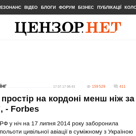
РЕЗОНАНС
ВІДЕО
БЛОГИ
ФОРУМ
БІЗНЕС
ПУБЛІКАЦІЇ
КОЛ
ЇНГ
159 529
411
17.07.17 08:43
простір на кордоні менш ніж за
, - Forbes
РФ у ніч на 17 липня 2014 року заборонила
польоти цивільної авіації в суміжному з Україною