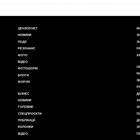
ЦЕНЗОР.НЕТ
М
НОВИНИ
З
ПОДІЇ
З
РЕЗОНАНС
Р
ФОТО
А
ВІДЕО
О
ФОТОШОПИ
К
БЛОГИ
З
ФОРУМ
Р
БІЗНЕС
Д
НОВИНИ
А
ГОЛОВНЕ
З
СПЕЦПРОЄКТИ
П
ПУБЛІКАЦІЇ
Д
КОЛОНКИ
З
ВІДЕО
Г