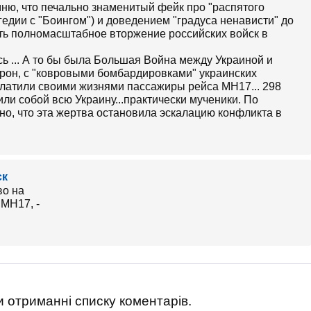
мню, что печально знаменитый фейк про "распятого
едии с "Боингом") и доведением "градуса ненависти" до
ать полномасштабное вторжение российских войск в
ось ... А то бы была Большая Война между Украиной и
орон, с "ковровыми бомбардировками" украинских
аплатили своими жизнями пассажиры рейса МН17... 298
и собой всю Украину...практически мученики. По
о, что эта жертва остановила эскалацию конфликта в
ск
 отриманні списку коментарів.