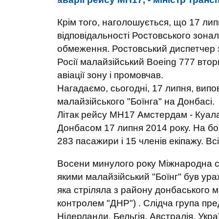
Крім того, наголошується, що 17 л
відповідальності Ростовського зона
обмеження. Ростовський диспетчер з
Росії малайзійський Boeing 777 втор
авіації зону і промовчав.
Нагадаємо, сьогодні, 17 липня, вип
малайзійського "Боїнга" на Донбасі.
Літак рейсу МН17 Амстердам - Куала
Донбасом 17 липня 2014 року. На бо
283 пасажири і 15 членів екіпажу. Вс
Восени минулого року Міжнародна слі
якими малайзійський "Боїнг" був ура
яка стріляла з району донбаського м
контролем "ДНР") . Слідча група пре
Нідерланди, Бельгія, Австралія, Украї