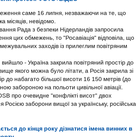
меження саме 16 липня, незважаючи на те, що
ка місяців, невідомо.
ування Рада з безпеки Нідерландів запросила
ння цих обмежень, то "Росавіація" відповіла, що
межувальних заходів із прилеглим повітряним
 вийшло - Україна закрила повітряний простір до
ище якого можна було літати, а Росія закрила зі
ір до набагато більшої висоти 16 150 метрів (до
ною забороною на польоти цивільної авіації.
DSB про очевидне "конфлікті висот" двох
я Росією заборони вищої за українську, російська
ється до кінця року дізнатися імена винних в
порту