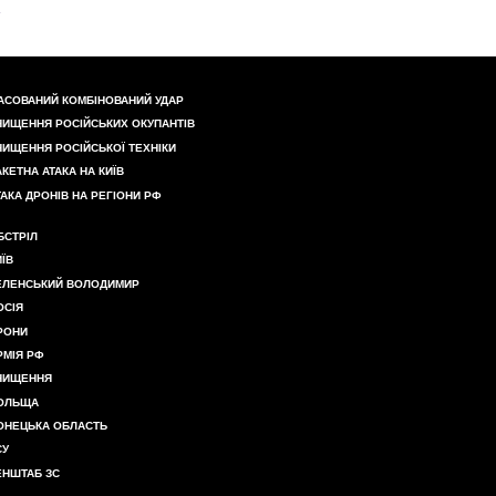
АСОВАНИЙ КОМБІНОВАНИЙ УДАР
НИЩЕННЯ РОСІЙСЬКИХ ОКУПАНТІВ
НИЩЕННЯ РОСІЙСЬКОЇ ТЕХНІКИ
АКЕТНА АТАКА НА КИЇВ
ТАКА ДРОНІВ НА РЕГІОНИ РФ
БСТРІЛ
ИЇВ
ЕЛЕНСЬКИЙ ВОЛОДИМИР
ОСІЯ
РОНИ
РМІЯ РФ
НИЩЕННЯ
ОЛЬЩА
ОНЕЦЬКА ОБЛАСТЬ
СУ
ЕНШТАБ ЗС