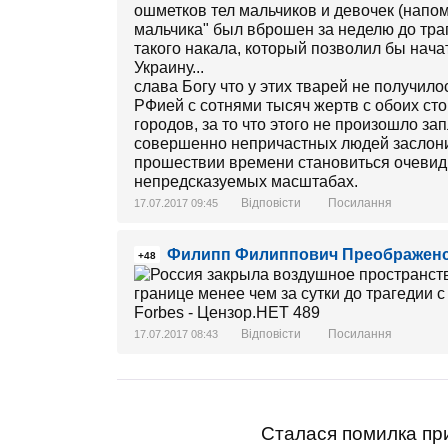
ошметков тел мальчиков и девочек (напо
мальчика" был вброшен за неделю до траг
такого накала, который позволил бы нач
Украину...
слава Богу что у этих тварей не получил
РФией с сотнями тысяч жертв с обоих ст
городов, за то что этого не произошло з
совершенно непричастных людей заслонил
прошествии времени становиться очевидн
непредсказуемых масштабах.
Відповісти
Посилання
17.07.2017 09:45
Филипп Филиппович Преображен
+48
Відповісти
Посилання
17.07.2017 08:43
Сталася помилка при