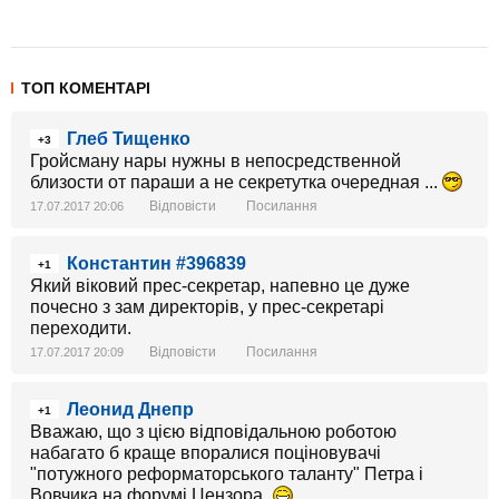
ТОП КОМЕНТАРІ
Глеб Тищенко
+3
Гройсману нары нужны в непосредственной
близости от параши а не секретутка очередная ...
Відповісти
Посилання
17.07.2017 20:06
Константин #396839
+1
Який віковий прес-секретар, напевно це дуже
почесно з зам директорів, у прес-секретарі
переходити.
Відповісти
Посилання
17.07.2017 20:09
Леонид Днепр
+1
Вважаю, що з цією відповідальною роботою
набагато б краще впоралися поціновувачі
"потужного реформаторського таланту" Петра і
Вовчика на форумі Цензора.