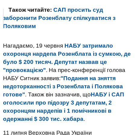
Також читайте:
САП просить суд
заборонити Розенблату спілкуватися з
Поляковим
Нагадаємо, 19 червня
НАБУ затримало
охоронця нардепа Розенблата із сумкою, де
було $ 200 тисяч. Депутат назвав це
"провокацією"
. На прес-конференції голова
НАБУ Ситник заявив:
"Подання на зняття
недоторканності з Розенблата і Полякова
готове"
. Також він зазначив, що
НАБУ і САП
оголосили про підозру 3 депутатам, 2
охоронцям нардепів і 1 помічникові в
одержанні $ 300 тис. хабара
.
11 липня Верховна Рада України