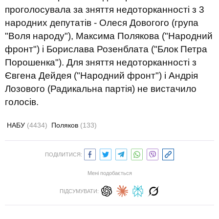
проголосувала за зняття недоторканності з 3
народних депутатів - Олеся Довогого (група
"Воля народу"), Максима Полякова ("Народний
фронт") і Борислава Розенблата ("Блок Петра
Порошенка"). Для зняття недоторканності з
Євгена Дейдея ("Народний фронт") і Андрія
Лозового (Радикальна партія) не вистачило
голосів.
НАБУ
(4434)
Поляков
(133)
ПОДІЛИТИСЯ:
Мені подобається
ПІДСУМУВАТИ: