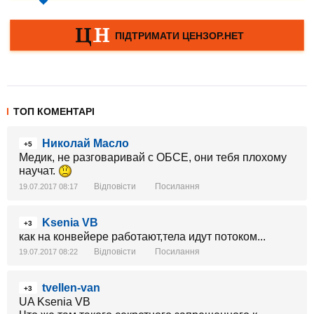
ТОП КОМЕНТАРІ
Николай Масло
+5
Медик, не разговаривай с ОБСЕ, они тебя плохому
научат.
Відповісти
Посилання
19.07.2017 08:17
Ksenia VB
+3
как на конвейере работают,тела идут потоком...
Відповісти
Посилання
19.07.2017 08:22
tvellen-van
+3
UA Ksenia VB