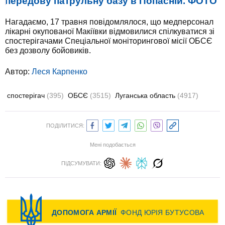
передову патрульну базу в Попасній. ФОТО
Нагадаємо, 17 травня повідомлялося, що медперсонал
лікарні окупованої Макіївки відмовилися спілкуватися зі
спостерігачами Спеціальної моніторингової місії ОБСЄ
без дозволу бойовиків.
Автор:
Леся Карпенко
спостерігач
(395)
ОБСЄ
(3515)
Луганська область
(4917)
ПОДІЛИТИСЯ:
Мені подобається
ПІДСУМУВАТИ: