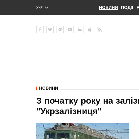
НОВИНИ
ПОДІЇ
УКР
ENG
РУС
НОВИНИ
З початку року на заліз
"Укрзалізниця"