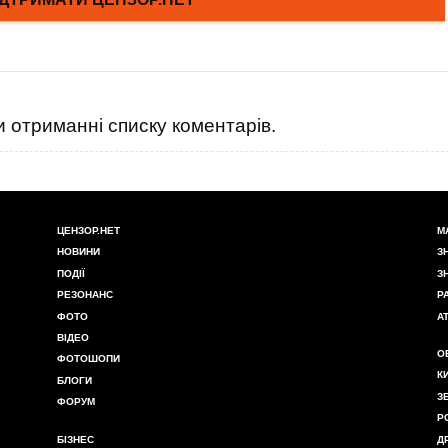
 отриманні списку коментарів.
ЦЕНЗОР.НЕТ
М
НОВИНИ
З
ПОДІЇ
З
РЕЗОНАНС
Р
ФОТО
А
ВІДЕО
О
ФОТОШОПИ
К
БЛОГИ
З
ФОРУМ
Р
БІЗНЕС
Д