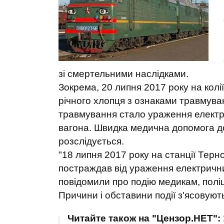
зі смертельними наслідками.
Зокрема, 20 липня 2017 року на колі
річного хлопця з ознаками травмув
травмування стало ураження електри
вагона. Швидка медична допомога д
розслідується.
"18 липня 2017 року на станції Терн
постраждав від ураження електричн
повідомили про подію медикам, полі
Причини і обставини події з'ясовують
Читайте також на "Цензор.НЕТ":