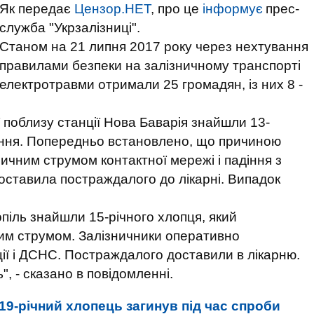
Як передає
Цензор.НЕТ
, про це
інформує
прес-
служба "Укрзалізниці".
Станом на 21 липня 2017 року через нехтування
правилами безпеки на залізничному транспорті
електротравми отримали 25 громадян, із них 8 -
ї поблизу станції Нова Баварія знайшли 13-
ання. Попередньо встановлено, що причиною
чним струмом контактної мережі і падіння з
оставила постраждалого до лікарні. Випадок
опіль знайшли 15-річного хлопця, який
им струмом. Залізничники оперативно
ції і ДСНС. Постраждалого доставили в лікарню.
", - сказано в повідомленні.
19-річний хлопець загинув під час спроби