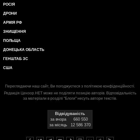
РОСІЯ
ДРОНИ
АРМІЯ РФ
ЗНИЩЕННЯ
ПОЛЬЩА
ДОНЕЦЬКА ОБЛАСТЬ
ГЕНШТАБ ЗС
США
Переглядаючи наш сайт, Ви погоджуєтеся з
політикою конфіденційності
.
Редакція Цензор.НЕТ може не поділяти позицію авторів. Відповідальність
за матеріали в розділі "Блоги" несуть автори текстів.
Відвідуваність
за вчора
660 550
за місяць
12 586 370