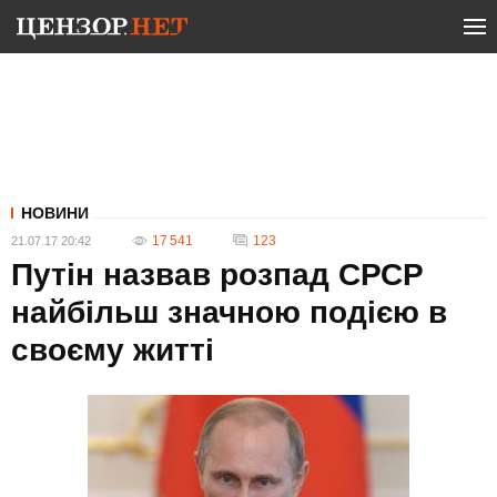
НОВИНИ
17 541
123
21.07.17 20:42
Путін назвав розпад СРСР
найбільш значною подією в
своєму житті