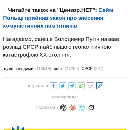
Читайте також на "Цензор.НЕТ":
Сейм
Польщі прийняв закон про знесення
комуністичних пам'ятників
Нагадаємо, раніше Володимир Путін назвав
розпад СРСР найбільшою геополітичною
катастрофою ХХ століття.
путін володимир
(13519)
росія
(47262)
СРСР
(287)
ПОДІЛИТИСЯ:
Мені подобається
ПІДСУМУВАТИ: