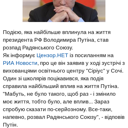
Подією, яка найбільше вплинула на життя
президента РФ Володимира Путіна, став
розпад Радянського Союзу.
Як інформує
Цензор.НЕТ
із посиланням на
РИА Новости
,
про це він заявив у ході зустрічі з
вихованцями освітнього центру "Сіріус" у Сочі.
Один зі школярів поцікавився, яка подія
справила найбільший вплив на життя Путіна.
"Мабуть, не було такого, щоб раз - і змінило
моє життя, тобто було, але вплив... Зараз
спробую сказати по-серйозному. Все-таки,
напевно, розвал Радянського Союзу", - відповів
Путін.