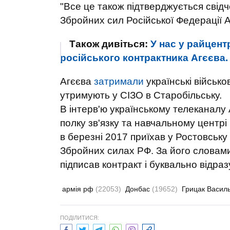
"Все це також підтверджується свід
Збройних сил Російської Федерації Аг
Також дивіться:
У нас у райцентр
російського контрактника Агєєва.
Агєєва
затримали
українські військо
утримують у СІЗО в Старобільську.
В інтерв'ю українському телеканалу
полку зв'язку та навчальному центрі 
в березні 2017 приїхав у Ростовську 
Збройних силах РФ. За його словами,
підписав контракт і буквально відра
армія рф
(22053)
Донбас
(19652)
Грицак Васил
ПОДІЛИТИСЯ: