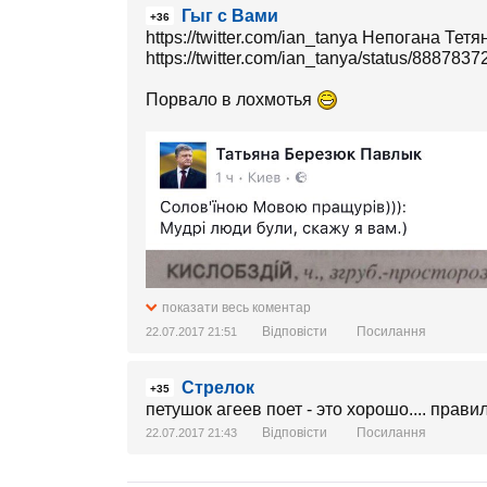
Гыг с Вами
+36
https://twitter.com/ian_tanya Непогана Тетяна‏ @ian_ta
https://twitter.com/ian_tanya/status/88878
Порвало в лохмотья
показати весь коментар
Відповісти
Посилання
22.07.2017 21:51
Стрелок
+35
петушок агеев поет - это хорошо.... правил
Відповісти
Посилання
22.07.2017 21:43