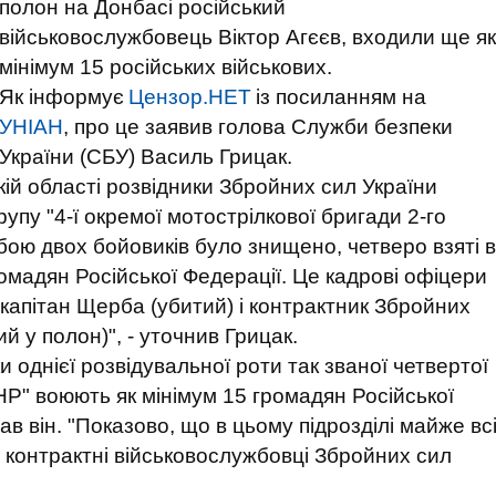
полон на Донбасі російський
військовослужбовець Віктор Агєєв, входили ще як
мінімум 15 російських військових.
Як інформує
Цензор.НЕТ
із посиланням на
УНІАН
, про це заявив голова Служби безпеки
України (СБУ) Василь Грицак.
кій області розвідники Збройних сил України
упу "4-ї окремої мотострілкової бригади 2-го
 бою двох бойовиків було знищено, четверо взяті в
ромадян Російської Федерації. Це кадрові офіцери
 капітан Щерба (убитий) і контрактник Збройних
ий у полон)", - уточнив Грицак.
ки однієї розвідувальної роти так званої четвертої
НР" воюють як мінімум 15 громадян Російської
азав він. "Показово, що в цьому підрозділі майже вс
а контрактні військовослужбовці Збройних сил