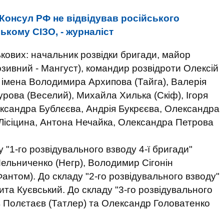
Консул РФ не відвідував російського
ькому СІЗО, - журналіст
ькових: начальник розвідки бригади, майор
зивний - Мангуст), командир розвідроти Олексій
ж імена Володимира Архипова (Тайга), Валерія
рова (Веселий), Михайла Хилька (Скіф), Ігоря
ександра Бублєєва, Андрія Букрєєва, Олександра
 Лісіцина, Антона Нечайка, Олександра Петрова
 "1-го розвідувального взводу 4-ї бригади"
ельниченко (Негр), Володимир Сігонін
антом). До складу "2-го розвідувального взводу"
та Куєвський. До складу "3-го розвідувального
в Полєтаєв (Татлер) та Олександр Головатенко