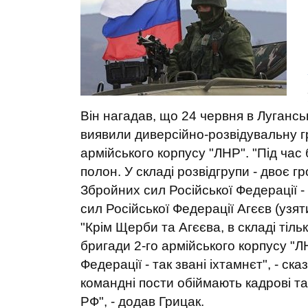
Він нагадав, що 24 червня в Лугансь
виявили диверсійно-розвідувальну гр
армійського корпусу "ЛНР". "Під час
полон. У складі розвідгрупи - двоє г
Збройних сил Російської Федерації -
сил Російської Федерації Агєєв (узят
"Крім Щерби та Агєєва, в складі тіль
бригади 2-го армійського корпусу "Л
Федерації - так звані іхтамнєт", - ск
командні пости обіймають кадрові т
РФ", - додав Грицак.