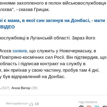
ченнями захопленого в полон військовослужбовця
єєва", - сказав Грицак.
і є мама, в якої син загинув на Донбасі, - мати
 ВІДЕО
вослужбовці в Луганській області. Зараз його
 Агєєв
заявив
, що служить у Новочеркаську, в
Повітряно-космічних сил Росії. Він підтвердив, що
область і підписав контракт на службу в
 він приїхав у свою частину, пробув там 4 дні,
зу був відправлений на Донбас.
ь
(317)
Агєєв Віктор
(38)
ПІДСУМУВАТИ:
Мені подобається
18