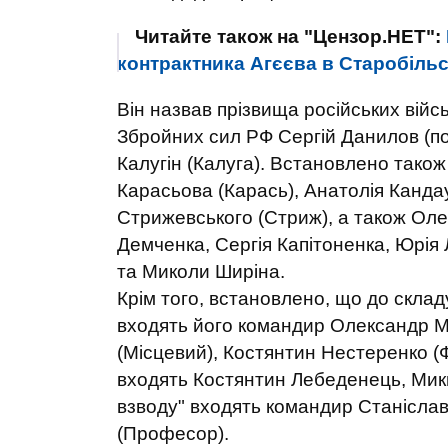
Читайте також на "Цензор.НЕТ":
контрактника Агєєва в Старобільс
Він назвав прізвища російських війс
Збройних сил РФ Сергій Данилов (по
Калугін (Калуга). Встановлено тако
Карасьова (Карась), Анатолія Кандау
Стрижевського (Стриж), а також Ол
Демченка, Сергія Капітоненка, Юрія
та Миколи Ширіна.
Крім того, встановлено, що до складу
входять його командир Олександр М
(Місцевий), Костянтин Нестеренко (Ф
входять Костянтин Лебеденець, Мики
взводу" входять командир Станісла
(Професор).