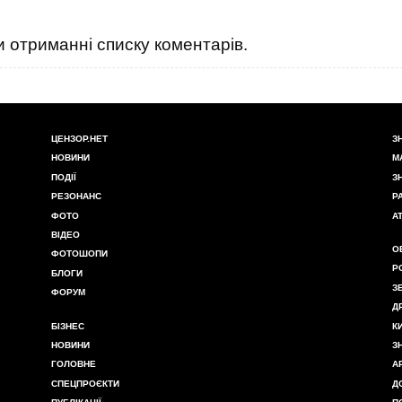
 отриманні списку коментарів.
ЦЕНЗОР.НЕТ
З
НОВИНИ
М
ПОДІЇ
З
РЕЗОНАНС
Р
ФОТО
А
ВІДЕО
О
ФОТОШОПИ
Р
БЛОГИ
З
ФОРУМ
Д
БІЗНЕС
К
НОВИНИ
З
ГОЛОВНЕ
А
СПЕЦПРОЄКТИ
Д