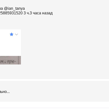
nya
3725885931520 3 ч.3 часа назад
ьно...