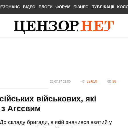
РЕЗОНАНС
ВІДЕО
БЛОГИ
ФОРУМ
БІЗНЕС
ПУБЛІКАЦІЇ
КОЛ
32 610
38
22.07.17 21:50
сійських військових, які
 з Агєєвим
До складу бригади, в якій значився взятий у