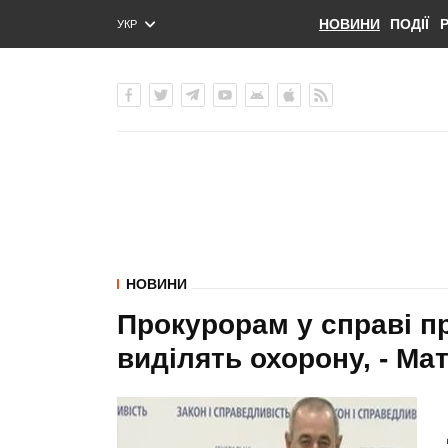
НОВИНИ
ПОДІЇ
УКР
ENG
РУС
НОВИНИ
Прокурорам у справі п
виділять охорону, - Мат