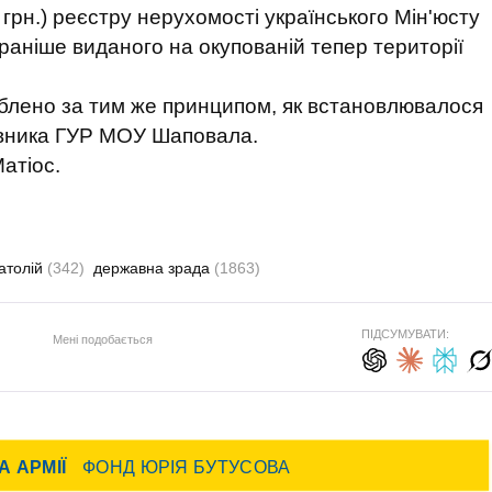
 грн.) реєстру нерухомості українського Мін'юсту
раніше виданого на окупованій тепер території
облено за тим же принципом, як встановлювалося
овника ГУР МОУ Шаповала.
атіос.
атолій
(342)
державна зрада
(1863)
ПІДСУМУВАТИ:
Мені подобається