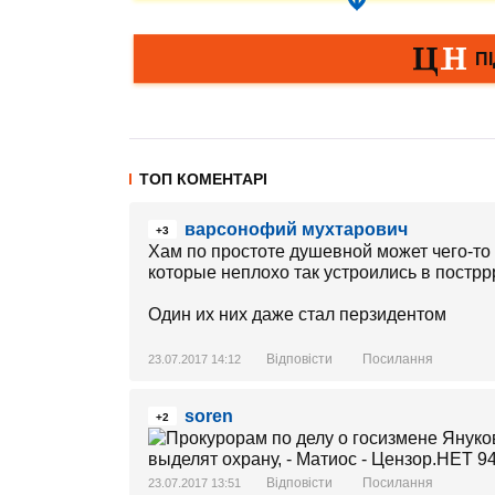
ТОП КОМЕНТАРІ
варсонофий мухтарович
+3
Хам по простоте душевной может чего-то
которые неплохо так устроились в пост
Один их них даже стал перзидентом
Відповісти
Посилання
23.07.2017 14:12
soren
+2
Відповісти
Посилання
23.07.2017 13:51