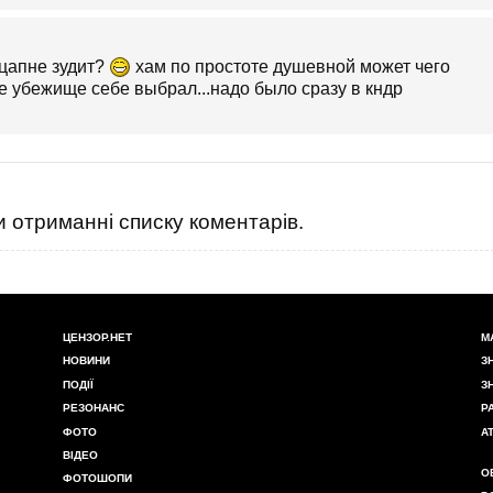
ацапне зудит?
хам по простоте душевной может чего
не убежище себе выбрал...надо было сразу в кндр
 отриманні списку коментарів.
ЦЕНЗОР.НЕТ
М
НОВИНИ
З
ПОДІЇ
З
РЕЗОНАНС
Р
ФОТО
А
ВІДЕО
О
ФОТОШОПИ