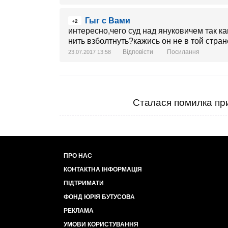
Гыг с Вами
+2
интересно,чего суд над януковичем так к
нить взболтнуть?кажись он не в той стра
Відповісти
Посилання
23.07.2017 13:58
Сталася помилка при
ПРО НАС
КОНТАКТНА ІНФОРМАЦІЯ
ПІДТРИМАТИ
ФОНД ЮРІЯ БУТУСОВА
РЕКЛАМА
УМОВИ КОРИСТУВАННЯ