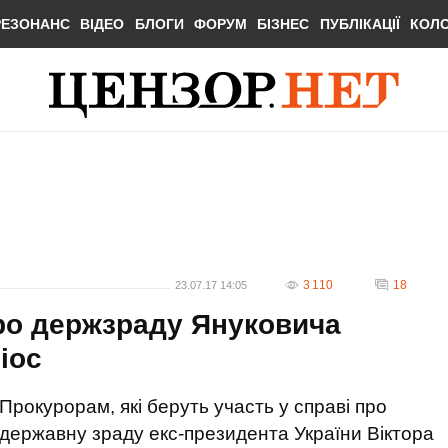
РЕЗОНАНС
ВІДЕО
БЛОГИ
ФОРУМ
БІЗНЕС
ПУБЛІКАЦІЇ
КОЛ
3 110
18
23.07.17 14:05
ро держзраду Януковича
іос
Прокурорам, які беруть участь у справі про
державну зраду екс-президента України Віктора