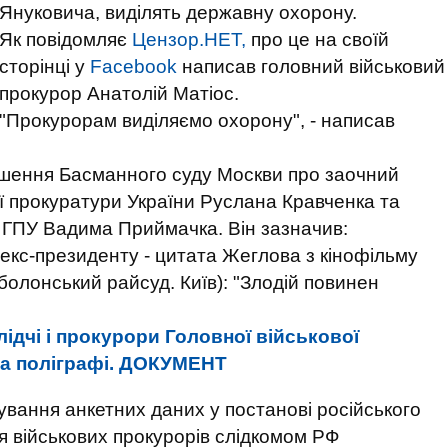
Януковича, виділять державну охорону.
Як повідомляє
Цензор.НЕТ,
про це на своїй
сторінці у
Facebook
написав головний військовий
прокурор Анатолій Матіос.
"Прокурорам виділяємо охорону", - написав
ішення Басманного суду Москви про заочний
ї прокуратури України Руслана Кравченка та
 ГПУ Вадима Приймачка. Він зазначив:
екс-президенту - цитата Жеглова з кінофільму
Оболонський райсуд. Київ): "Злодій повинен
лідчі і прокурори Головної військової
на поліграфі. ДОКУМЕНТ
ування анкетних даних
у постанові російського
 військових прокурорів слідкомом РФ