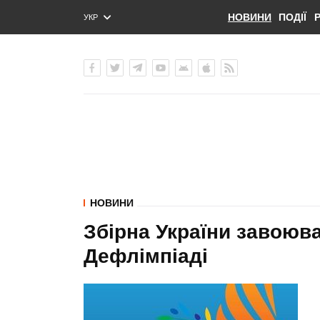
НОВИНИ
ПОДІЇ
УКР
ENG
РУС
НОВИНИ
Збірна України завоюв
Дефлімпіаді