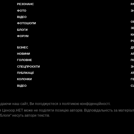
РЕЗОНАНС
Р
ФОТО
З
ВІДЕО
О
ФОТОШОПИ
З
БЛОГИ
К
ФОРУМ
Р
БІЗНЕС
Д
НОВИНИ
А
ГОЛОВНЕ
П
СПЕЦПРОЄКТИ
З
ПУБЛІКАЦІЇ
А
КОЛОНКИ
Г
ВІДЕО
С
даючи наш сайт, Ви погоджуєтеся з
політикою конфіденційності
.
я Цензор.НЕТ може не поділяти позицію авторів. Відповідальність за матеріал
"Блоги" несуть автори текстів.