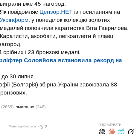
виграли вже 45 нагород.
Як повідомляє
Цензор.НЕТ
із посиланням на
Укрінформ
, у понеділок колекцію золотих
медалей поповнила каратистка Віта Гаврилова.
Каратисти, акробати, легкоатлети й плавці
нагород.
4 срібних і 23 бронзові медалі.
ерліфтер Соловйова встановила рекорд на
 до 30 липня.
фії (Болгарія) збірна України завоювала 88
 бронзових.
а
(2669)
змагання
(246)
ПІДСУМУВАТИ:
Мені подобається
2