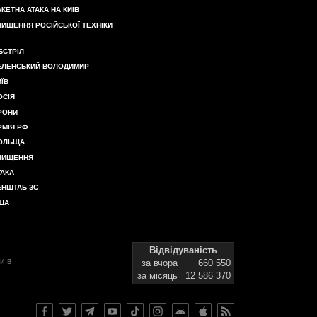
АКЕТНА АТАКА НА КИЇВ
НИЩЕННЯ РОСІЙСЬКОЇ ТЕХНІКИ
БСТРІЛ
ЕЛЕНСЬКИЙ ВОЛОДИМИР
ИЇВ
ОСІЯ
РОНИ
РМІЯ РФ
ОЛЬЩА
НИЩЕННЯ
ТАКА
ЕНШТАБ ЗС
ША
Відвідуваність
и в
за вчора
660 550
за місяць
12 586 370