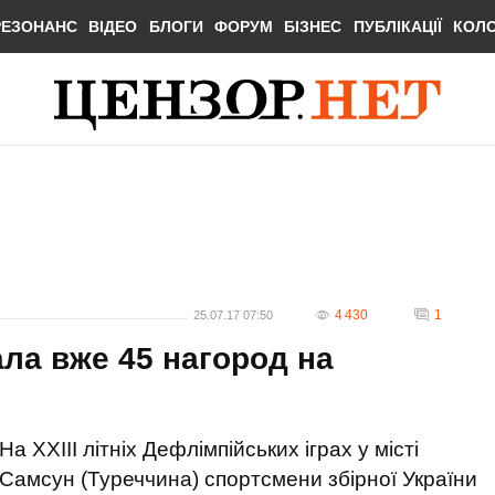
РЕЗОНАНС
ВІДЕО
БЛОГИ
ФОРУМ
БІЗНЕС
ПУБЛІКАЦІЇ
КОЛ
4 430
1
25.07.17 07:50
ала вже 45 нагород на
На XXIII літніх Дефлімпійських іграх у місті
Самсун (Туреччина) спортсмени збірної України