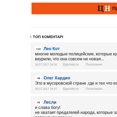
ТОП КОМЕНТАРІ
Лео Кот
+12
многие молодые полицейские, которые ку
вкурили, что она совсем не новая...
Відповісти
Посилання
26.07.2017 18:34
Олег Хардин
+8
Это в мусоровской стране ,где и тех что е
Відповісти
Посилання
26.07.2017 18:27
Лесли
+5
и слава богу!
не хватает предателей народа, которые з