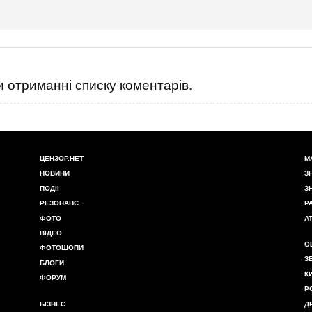
 отриманні списку коментарів.
ЦЕНЗОР.НЕТ
М
НОВИНИ
З
ПОДІЇ
З
РЕЗОНАНС
Р
ФОТО
А
ВІДЕО
О
ФОТОШОПИ
З
БЛОГИ
К
ФОРУМ
Р
БІЗНЕС
Д