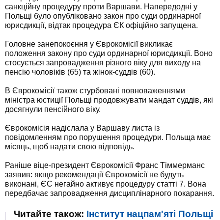
санкційну процедуру проти Варшави. Напередодні у
Польщі було опубліковано закон про суди ординарної
юрисдикції, відтак процедура ЄК офіційно запущена.
Головне занепокоєння у Єврокомісії викликає
положення закону про суди ординарної юрисдикції. Воно
стосується запровадження різного віку для виходу на
пенсію чоловіків (65) та жінок-суддів (60).
В Єврокомісії також стурбовані повноваженнями
міністра юстиції Польщі продовжувати мандат суддів, які
досягнули пенсійного віку.
Єврокомісія надіслала у Варшаву листа із
повідомленням про порушення процедури. Польща має
місяць, щоб надати свою відповідь.
Раніше віце-президент Єврокомісії Франс Тіммерманс
заявив: якщо рекомендації Єврокомісії не будуть
виконані, ЄС негайно активує процедуру статті 7. Вона
передбачає запровадження дисциплінарного покарання.
Читайте також:
Інститут нацпам'яті Польщі