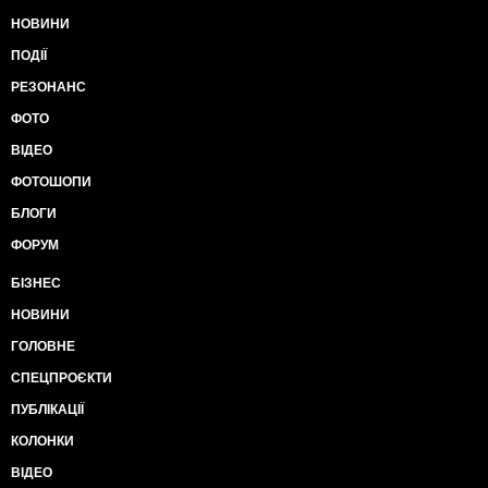
Талибан, родом из одного и того же кабинета. Это
НОВИНИ
настолько очевидно, что лишь исключительные
обстоятельства не дают это увидеть в том же
ПОДІЇ
Берлине или Париже.
РЕЗОНАНС
Как мы отмечали выше, спрос с этих стран
возникает потому, что они сами себя позиционируют
ФОТО
лидерами Европы, а раз так, то обязаны
ВІДЕО
гарантировать основные правила игры для всех
стран Европы. Причем, эти правила давно
ФОТОШОПИ
разработаны, формализованы и приняты всеми
БЛОГИ
европейскими странами. Лидер обязан следить за
их соблюдением, и в случае нарушения правил,
ФОРУМ
принимать меры для устранения этого нарушения.
Если лидер не принимает мер, то его лидерство
БІЗНЕС
ставится под вопрос. Тем более, если он даже не
НОВИНИ
отслеживает эти нарушения. Тогда он просто не
может тянуть на себя одеяло, ибо не осознает
ГОЛОВНЕ
важности эти функций. Но у нас возникла
СПЕЦПРОЄКТИ
уникальная ситуация, когда лидеры стали
соучастниками и даже подстрекателями
ПУБЛІКАЦІЇ
нарушителя. Всегда, когда мы формулируем эту
КОЛОНКИ
мысль, получаем град критики. Но нас успокаивает
мысль о том, что Трамп, будучи совершенно не
ВІДЕО