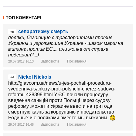
ТОП КОМЕНТАРІ
сепаратизму смерть
+5
поляки, бегающие с траспорантами против
Украины и угрожающие Украине - шагом марш на
митинг против ЕС.... или жопка от страха
подгорит?...)
Відповісти
Посилання
29.07.2017 16:13
Nickol Nickols
+4
http://glavcom.ua/news/u-jes-pochali-proceduru-
vvedennya-sankciy-proti-polshchi-cherez-sudovu-
reformu-428398.html У ЄС почали процедуру
введення санкцій проти Польщі через судову
реформу ,может и Украине ввести на три года
смертную казнь за коррупцию и предательство
Родины? и с поляками вместе мы выживим.
Відповісти
Посилання
29.07.2017 16:48