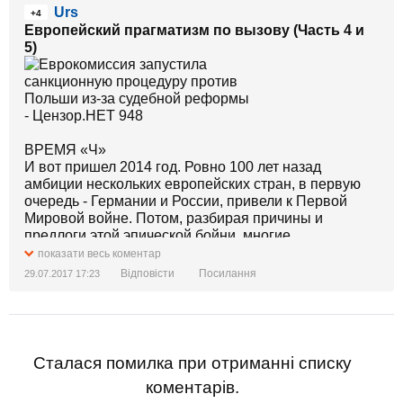
Urs
+4
Европейский прагматизм по вызову (Часть 4 и
5)
ВРЕМЯ «Ч»
И вот пришел 2014 год. Ровно 100 лет назад
амбиции нескольких европейских стран, в первую
очередь - Германии и России, привели к Первой
Мировой войне. Потом, разбирая причины и
предлоги этой эпической бойни, многие
исследователи приходили к выводу о том, что
показати весь коментар
шансов избежать войны было больше, чем ее
Відповісти
Посилання
29.07.2017 17:23
начать. В общем, лейтмотив причин
империалистической войны - «передел сфер
влияния», был опровергнут позже, а прямо сейчас
мы имеем перед глазами образец такого передела
не военными способами, в исполнении Китая. Мало
Сталася помилка при отриманні списку
того, возникло новое явление, известное как
коментарів.
«глобализация», которое просто сводит на нет