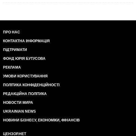
имперские амбиции передела мира. Не исключено,
что если бы жажда крови не охватила некоторым
мировых лидеров того времени, то та же самая
«глобализация» начала бы разворачиваться в 30-х
годах минувшего столетия. И тогда мы не имели бы
двух опустошительных мировых войн, выросших
ПРО НАС
одна из другой, и мир жил бы уже совершенно в
КОНТАКТНА ІНФОРМАЦІЯ
других условиях. Очевидно, что имперский
милитаризм стоил человечеству столетия
ПІДТРИМАТИ
поступательного развития. Но история не терпит
сослагательного наклонения и, как теперь стало
ФОНД ЮРІЯ БУТУСОВА
понятно, ровно через 100 лет Европа оказалась в
РЕКЛАМА
ситуации, когда вполне может вспыхнуть новая, куда
более разрушительная драка.
УМОВИ КОРИСТУВАННЯ
Причем, официальные причины первых двух
ПОЛІТИКА КОНФІДЕНЦІЙНОСТІ
мировых войн выписаны в угоду победителям и
имеют очень слабое отношение к фактическим
РЕДАКЦІЙНА ПОЛІТИКА
причинам. Мы не раз освещали эту тему и сейчас не
НОВОСТИ МИРА
станем в нее погружаться снова. Но в этот раз
поджигатель войны четко и без сомнений очерчен и
UKRAINIAN NEWS
имеет вид лысого гнома, с бегающими глазками,
НОВИНИ БІЗНЕСУ, ЕКОНОМІКИ, ФІНАНСІВ
окопавшегося в Кремле. Все нынешние военные
конфликты и чудовищная волна терроризма,
имеющая множество воплощений: от ИГИЛ до
ЦЕНЗОР.НЕТ