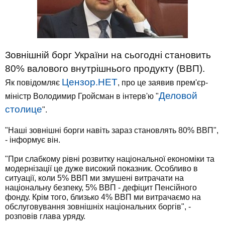
Зовнішній борг України на сьогодні становить
80% валового внутрішнього продукту (ВВП).
Цензор.НЕТ
Як повідомляє
, про це заявив прем'єр-
Деловой
міністр Володимир Гройсман в інтерв'ю "
столице
".
"Наші зовнішні борги навіть зараз становлять 80% ВВП",
- інформує він.
"При слабкому рівні розвитку національної економіки та
модернізації це дуже високий показник. Особливо в
ситуації, коли 5% ВВП ми змушені витрачати на
національну безпеку, 5% ВВП - дефіцит Пенсійного
фонду. Крім того, близько 4% ВВП ми витрачаємо на
обслуговування зовнішніх національних боргів", -
розповів глава уряду.