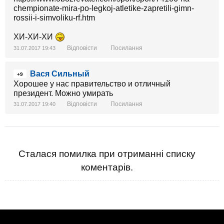
chempionate-mira-po-legkoj-atletike-zapretili-gimn-
rossii-i-simvoliku-rf.htm
ХИ-ХИ-ХИ
Відповісти
Посилання
31.07.2017 19:43
Вася Сильный
+9
Хорошее у нас правительство и отличный
президент. Можно умирать
Відповісти
Посилання
31.07.2017 19:40
Сталася помилка при отриманні списку
коментарів.