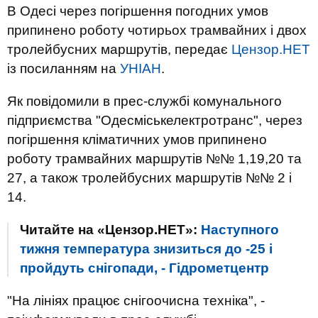
В Одесі через погіршення погодних умов
припинено роботу чотирьох трамвайних і двох
тролейбусних маршрутів, передає
Цензор.НЕТ
із посиланням на
УНІАН
.
Як повідомили в прес-службі комунального
підприємства "Одесміськелектротранс", через
погіршення кліматичних умов припинено
роботу трамвайних маршрутів №№ 1,19,20 та
27, а також тролейбусних маршрутів №№ 2 і
14.
Читайте на «Цензор.НЕТ»:
Наступного
тижня температура знизиться до -25 і
пройдуть снігопади, - Гідрометцентр
"На лініях працює снігоочисна техніка", -