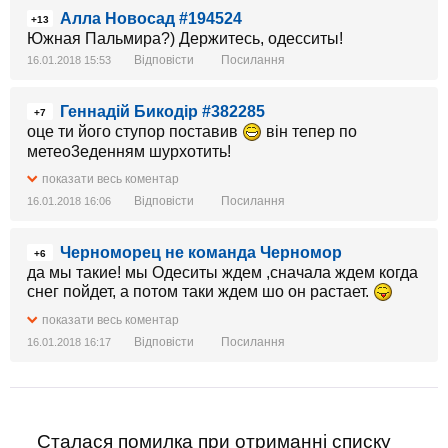
Алла Новосад #194524
+13
Южная Пальмира?) Держитесь, одесситы!
Відповісти
Посилання
16.01.2018 15:53
Геннадій Бикодір #382285
+7
оце ти його ступор поставив
він тепер по
метео3еденням шурxотить!
показати весь коментар
Відповісти
Посилання
16.01.2018 16:06
Черноморец не команда Черномор
+6
да мы такие! мы Одеситы ждем ,сначала ждем когда
снег пойдет, а потом таки ждем шо он растает.
показати весь коментар
Відповісти
Посилання
16.01.2018 16:17
Сталася помилка при отриманні списку