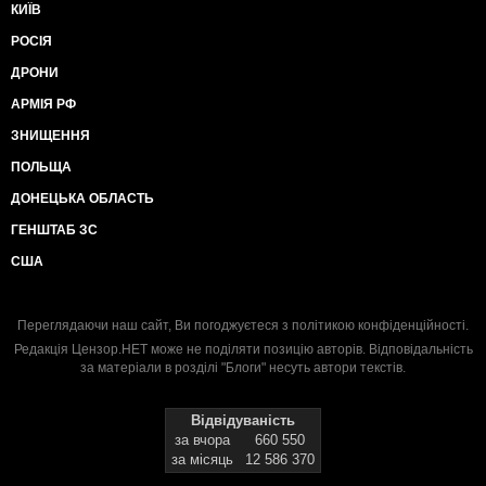
КИЇВ
РОСІЯ
ДРОНИ
АРМІЯ РФ
ЗНИЩЕННЯ
ПОЛЬЩА
ДОНЕЦЬКА ОБЛАСТЬ
ГЕНШТАБ ЗС
США
Переглядаючи наш сайт, Ви погоджуєтеся з
політикою конфіденційності
.
Редакція Цензор.НЕТ може не поділяти позицію авторів. Відповідальність
за матеріали в розділі "Блоги" несуть автори текстів.
Відвідуваність
за вчора
660 550
за місяць
12 586 370