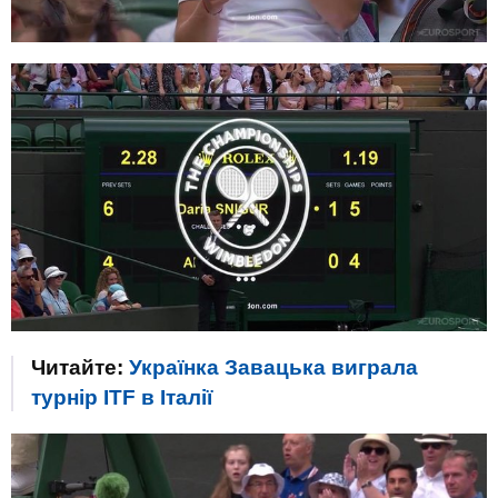
Читайте:
Українка Завацька виграла
турнір ITF в Італії