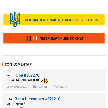
ТОП КОМЕНТАРІ
Юра #307278
+27
СЛАВА УКРАЇНІ !!!
Відповісти
Посилання
13.07.2019 17:21
Вася Шевченко #371210
+16
молодець!