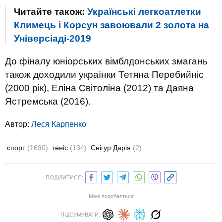
Читайте також:
Українські легкоатлетки
Климець і Корсун завоювали 2 золота на
Універсіаді-2019
До фіналу юніорських вімблдонських змагань
також доходили українки Тетяна Перебийніс
(2000 рік), Еліна Світоліна (2012) та Даяна
Ястремська (2016).
Автор:
Леся Карпенко
спорт
(1690)
теніс
(134)
Снігур Дарія
(2)
ПОДІЛИТИСЯ:
Мені подобається
ПІДСУМУВАТИ: