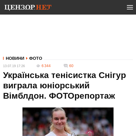
НОВИНИ
ФОТО
6 344
60
13.07.19 17:26
Українська тенісистка Снігур
виграла юніорський
Вімблдон. ФОТОрепортаж