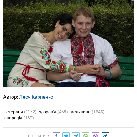
Автор:
Леся Карпенко
ветерани
(1172)
здоров’я
(459)
медицина
(1646)
операція
(137)
ПОДІЛИТИСЯ: