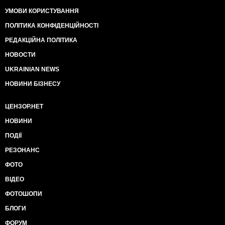
4) Зеленський помилував терориста, якого засудили
УМОВИ КОРИСТУВАННЯ
за державну зраду на 13 років.
5) Зеленський відмінив військовий парад
ПОЛІТИКА КОНФІДЕНЦІЙНОСТІ
РЕДАКЦІЙНА ПОЛІТИКА
ДОБРОБУТ ГРОМАДЯН
1) Зеленський не виконав жодної обіцянки людям.
НОВОСТИ
2) Зеленський веде переговори з МВФ про
збільшення комунальних тарифів.
UKRAINIAN NEWS
3) Жодна людина з народу не зайняла посади у
НОВИНИ БІЗНЕСУ
владі Зеленського.
4) Натомість Зеленський їздить кортежами,
ЦЕНЗОР.НЕТ
перекриває дороги як за часів Януковича і знову
відновив спецсигнали
НОВИНИ
5) Зеленський хоче витратити 500 000 000 гривень
ПОДІЇ
на те, щоб перенести адміністрацію президента в
інше місце.
РЕЗОНАНС
ПОВЕРНЕННЯ ЗАРОБІТЧАН
ФОТО
1) В Україну повернулися заробітчани. Але не ті, хто
ВІДЕО
тяжко заробляє гроші, гаруючи в Європі, а олігархи
Коломойський і Боголюбов, які вивели з
ФОТОШОПИ
Приватбанку 140 000 000 000 гривень, проти яких
БЛОГИ
США відкрило наймасштабнішу справу за
відмивання коштів.
ФОРУМ