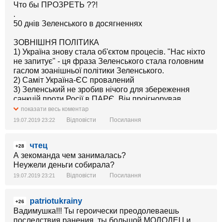
Что бы ПРОЗРЕТЬ ??!
.
50 днів Зеленського в досягненнях
ЗОВНІШНЯ ПОЛІТИКА
1) Україна знову стала об'єктом процесів. "Нас ніхто
не запитує" - ця фраза Зеленського стала головним
гаслом зоанішньої політики Зеленського.
2) Саміт Україна-ЄС провалений
3) Зеленський не зробив нічого для збереження
санкцій проти Росії в ПАРЄ. Він проігнорував
прохання про допомогу депутатів, бо йому обіцяли
показати весь коментар
звільнити моряків перед виборами. Моряків не
Відповісти
Посилання
19.07.2019 23:22
звільнили, Росія в ПАРЄ.
4) Не введені і не ініційовані санкції за невиконання
чтец
рішення міжнародного суду про звільнення моряків
+28
5) Зеленський закотив істерику і вилаяв Клімкіна за
А зекоманда чем занималась?
те, що той не згодився з пропозицією Росії визнати
Неужели деньги собирала?
Крим російським взамін на визволення моряків.
Відповісти
Посилання
19.07.2019 23:21
6) Розмова з путіним відбувається в дружеской
атмосфере
patriotukrainy
7) Люстраційний список Зеленського співпадає зі
+26
Вадимушка!!! Ты героически преодолеваешь
списками ворогів путіна. Зеленський не збирається
последствия ранения, ты большой МОЛОДЕЦ и
люструвати Медведчука та інших