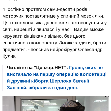
"Постійно протягом семи-десяти років
моторчик поставлятиме у спинний мозок ліки.
Ця технологія, яка давно вже застосовується у
світі, нарешті з’явилася і у нас". Вадим зможе
керувати кінцівками вільно, без цього
спастичного компоненту. Зможе ходити, брати
предмети", - пояснив нейрохірург Олександр
Кулик.
Читайте на "Цензор.НЕТ":
Гроші, яких не
вистачало на першу операцію волонтерці
й дружині кіборга Шерлока Євгенії
Запічній, зібрали за один день