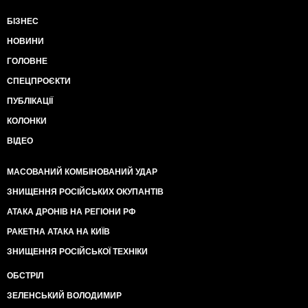
2) В Україну з вигнання повернулися лакеї
БІЗНЕС
Януковича, які напряму причетні до розкрадань
України і напряму причетні до злочинів проти
НОВИНИ
Майдану, анексії Криму та інших злочинних діянь
режиму Януковича.
ГОЛОВНЕ
3) Зеленський роздає українське громадянство
СПЕЦПРОЄКТИ
наліво і направо.
ПУБЛІКАЦІЇ
СУДОВА РЕФОРМА
КОЛОНКИ
1) В Україні відновилася страшенна і небачена з
часів Майдану корупція в судах. Київський окружний
ВІДЕО
апеляційний суд, Баришівський районний суд
Київської області, Печерський районний суд Києва,
МАСОВАНИЙ КОМБІНОВАНИЙ УДАР
та й, на жаль, Конституційний суд, за президентства
Зеленського стали продукувати незаконні, нелогічні,
ЗНИЩЕННЯ РОСІЙСЬКИХ ОКУПАНТІВ
рейдерські рішення проти компаній, прав громадян,
АТАКА ДРОНІВ НА РЕГІОНИ РФ
задля захисту інтересів олігархів, задля реєстрації
кандидатами в депутати злочинців-втікачів.
РАКЕТНА АТАКА НА КИЇВ
2) Конституційний суд дозволив відпускати
ЗНИЩЕННЯ РОСІЙСЬКОЇ ТЕХНІКИ
звинувачених в тероризмі і державній зраді під
заставу
ОБСТРІЛ
3) Баришівський районний суд Київської області
ЗЕЛЕНСЬКИЙ ВОЛОДИМИР
відміняє ліцензії авіаперевізнику. Йде перерозподіл