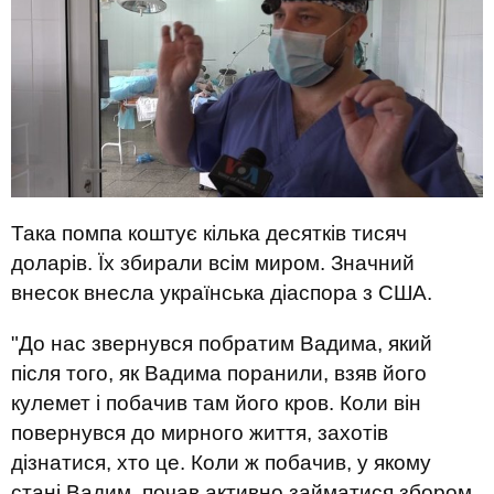
Така помпа коштує кілька десятків тисяч
доларів. Їх збирали всім миром. Значний
внесок внесла українська діаспора з США.
"До нас звернувся побратим Вадима, який
після того, як Вадима поранили, взяв його
кулемет і побачив там його кров. Коли він
повернувся до мирного життя, захотів
дізнатися, хто це. Коли ж побачив, у якому
стані Вадим, почав активно займатися збором