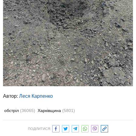
Автор:
Леся Карпенко
обстріл
(36065)
Харківщина
(5801)
ПОДІЛИТИСЯ: