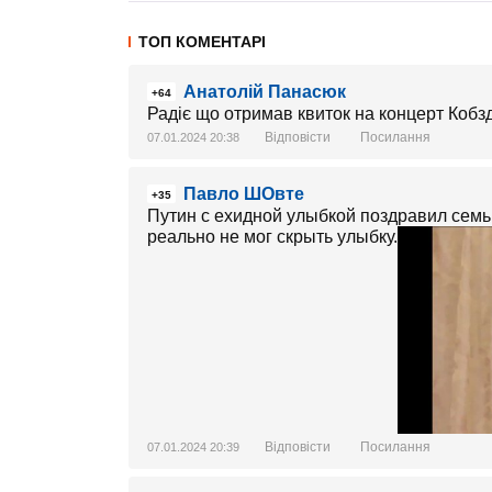
ТОП КОМЕНТАРІ
Анатолій Панасюк
+64
Радіє що отримав квиток на концерт Кобз
Відповісти
Посилання
07.01.2024 20:38
Павло ШОвте
+35
Путин с ехидной улыбкой поздравил семь
реально не мог скрыть улыбку.
Відповісти
Посилання
07.01.2024 20:39