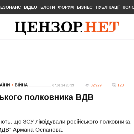
РЕЗОНАНС
ВІДЕО
БЛОГИ
ФОРУМ
БІЗНЕС
ПУБЛІКАЦІЇ
КОЛ
РАЇНИ
ВІЙНА
32 929
123
07.01.24 20:33
ського полковника ВДВ
ють, що ЗСУ ліквідували російського полковника,
 ВДВ" Армана Оспанова.