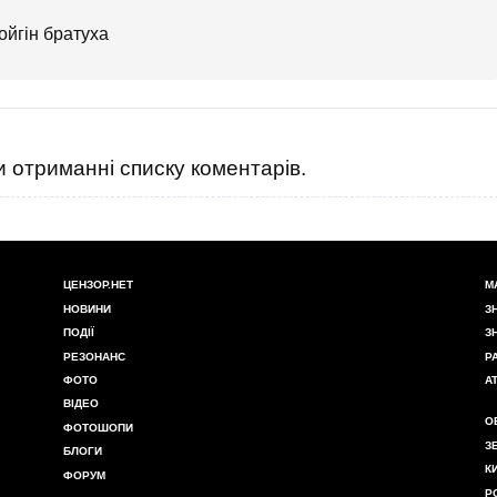
ойгiн братуха
 отриманні списку коментарів.
ЦЕНЗОР.НЕТ
М
НОВИНИ
З
ПОДІЇ
З
РЕЗОНАНС
Р
ФОТО
А
ВІДЕО
О
ФОТОШОПИ
З
БЛОГИ
К
ФОРУМ
Р