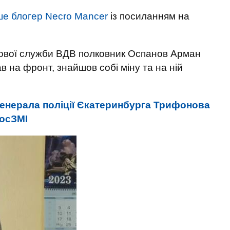
е блогер Necro Mancer
із посиланням на
кової служби ВДВ полковник Оспанов Арман
в на фронт, знайшов собі міну та на ній
генерала поліції Єкатеринбурга Трифонова
росЗМІ