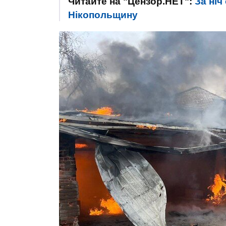
Читайте на "Цензор.НЕТ":
За ніч
Нікопольщину