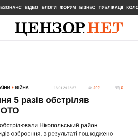
РЕЗОНАНС
ВІДЕО
БЛОГИ
ФОРУМ
БІЗНЕС
ПУБЛІКАЦІЇ
КОЛ
РАЇНИ
ВІЙНА
492
0
13.01.24 18:57
чня 5 разів обстріляв
ФОТО
и обстрілювали Нікопольський район
видів озброєння, в результаті пошкоджено