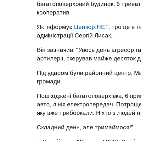
багатоповерховий будинок, 6 приват
кооператив.
Як інформує
Цензор.НЕТ
, про це в
т
адміністрації Сергій Лисак.
Він зазначив: "Увесь день агресор га
артилерії, скерував майже десяток д
Під ударом були районний центр, Ма
громади.
Пошкоджені багатоповерхівка, 6 прив
авто, лінія електропередач. Потрощ
яку вже приборкали. Ніхто з людей 
Складний день, але тримаймося!"