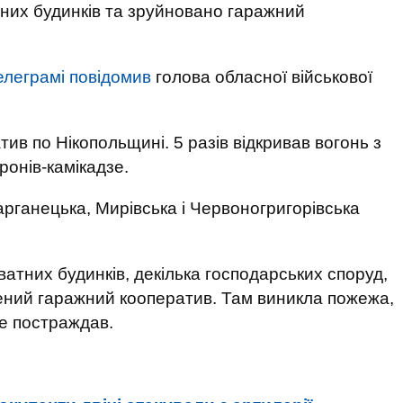
них будинків та зруйновано гаражний
елеграмі повідомив
голова обласної військової
тив по Нікопольщині. 5 разів відкривав вогонь з
ронів-камікадзе.
рганецька, Мирівська і Червоногригорівська
атних будинків, декілька господарських споруд,
ений гаражний кооператив. Там виникла пожежа,
не постраждав.