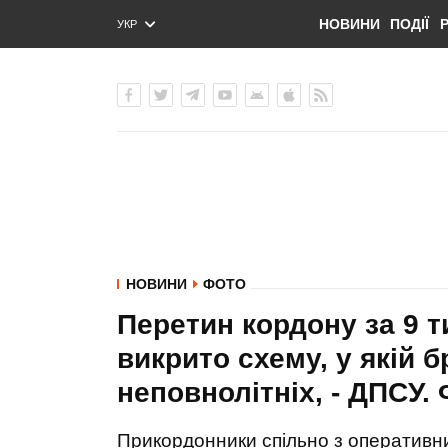
НОВИНИ
ПОДІЇ
УКР
ENG
РУС
НОВИНИ
ФОТО
Перетин кордону за 9 т
викрито схему, у якій 
неповнолітніх, - ДПСУ.
Прикордонники спільно з оперативн