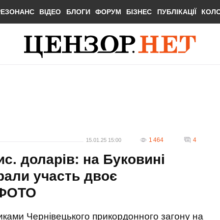
РЕЗОНАНС
ВІДЕО
БЛОГИ
ФОРУМ
БІЗНЕС
ПУБЛІКАЦІЇ
КОЛ
1 464
4
15.01.25 15:00
ис. доларів: на Буковині
брали участь двоє
 ФОТО
иками Чернівецького прикордонного загону на