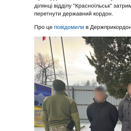
ділянці відділу "Красноїльськ" затри
перетнути державний кордон.
Про це
повідомили
в Держприкордон