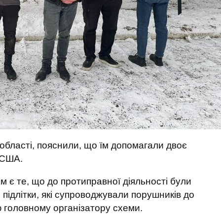
 області, пояснили, що їм допомагали двоє
 США.
 є те, що до протиправної діяльності були
ні підлітки, які супроводжували порушників до
 головному організатору схеми.