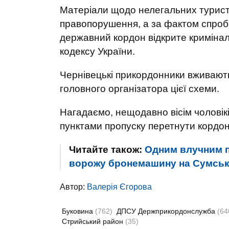
Матеріали щодо нелегальних туристі
правопорушення, а за фактом спроб
державний кордон відкрите кримінал
кодексу України.
Чернівецькі прикордонники вживают
головного організатора цієї схеми.
Нагадаємо, нещодавно вісім чоловікі
пунктами пропуску перетнути кордон
Читайте також:
Одним влучним п
ворожу бронемашину на Сумськ
Автор:
Валерія Єгорова
Буковина
(762)
ДПСУ Держприкордонслужба
(64
Стрийський район
(35)