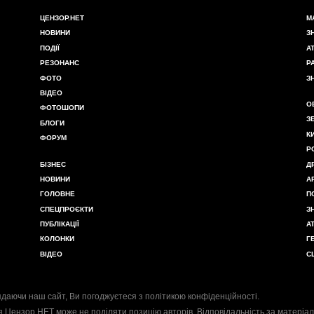
ЦЕНЗОР.НЕТ
М
НОВИНИ
З
ПОДІЇ
А
РЕЗОНАНС
Р
ФОТО
З
ВІДЕО
О
ФОТОШОПИ
З
БЛОГИ
К
ФОРУМ
Р
БІЗНЕС
Д
НОВИНИ
А
ГОЛОВНЕ
П
СПЕЦПРОЄКТИ
З
ПУБЛІКАЦІЇ
А
КОЛОНКИ
Г
ВІДЕО
С
даючи наш сайт, Ви погоджуєтеся з
політикою конфіденційності
.
я Цензор.НЕТ може не поділяти позицію авторів. Відповідальність за матеріал