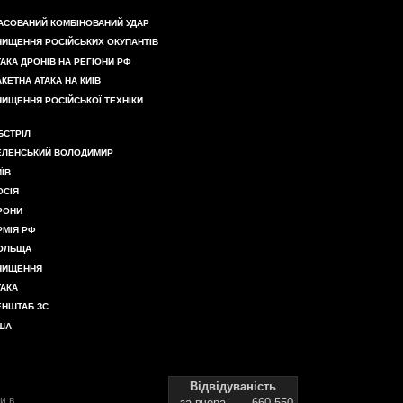
АСОВАНИЙ КОМБІНОВАНИЙ УДАР
НИЩЕННЯ РОСІЙСЬКИХ ОКУПАНТІВ
ТАКА ДРОНІВ НА РЕГІОНИ РФ
АКЕТНА АТАКА НА КИЇВ
НИЩЕННЯ РОСІЙСЬКОЇ ТЕХНІКИ
БСТРІЛ
ЕЛЕНСЬКИЙ ВОЛОДИМИР
ИЇВ
ОСІЯ
РОНИ
РМІЯ РФ
ОЛЬЩА
НИЩЕННЯ
ТАКА
ЕНШТАБ ЗС
ША
Відвідуваність
и в
за вчора
660 550