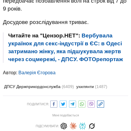
передбачає позбавлення волі на строк від 7 до
9 років.
Досудове розслідування триває.
Читайте на "Цензор.НЕТ":
Вербувала
українок для секс-індустрії в ЄС: в Одесі
затримано жінку, яка підшукувала жертв
через соцмережі, - ДПСУ. ФОТОрепортаж
Автор:
Валерія Єгорова
ДПСУ Держприкордонслужба
(6409)
ухилянти
(1487)
ПОДІЛИТИСЯ:
Мені подобається
ПІДСУМУВАТИ: