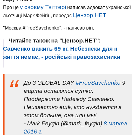
у своєму Твіттері
Про це
написав адвокат української
Цензор.НЕТ
льотчиці Марк Фейгін, передає
.
"Москва #FreeSavchenko", - написав він.
Читайте також на "Цензор.НЕТ":
Савченко важить 69 кг. Небезпеки для її
життя немає, - російські правозахисники
До 3 GLOBAL DAY
#FreeSavchenko
9
марта остаются сутки.
Поддержите Надежду Савченко.
Неизвестно ещё, кто нуждается в
этом больше, она или мы!
- Mark Feygin (@mark_feygin)
8 марта
2016 г.