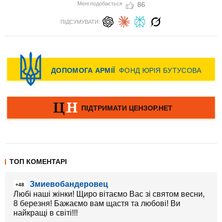
Мені подобається
86
ПІДСУМУВАТИ:
ТОП КОМЕНТАРІ
Змиевобандеровец
+48
Любі наші жінки! Щиро вітаємо Вас зі святом весни,
8 березня! Бажаємо вам щастя та любові! Ви
найкращі в світі!!!