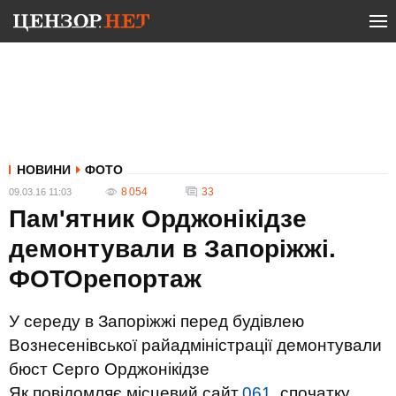
НОВИНИ
ФОТО
8 054
33
09.03.16 11:03
Пам'ятник Орджонікідзе
демонтували в Запоріжжі.
ФОТОрепортаж
У середу в Запоріжжі перед будівлею
Вознесенівської райадміністрації демонтували
бюст Серго Орджонікідзе
Як повідомляє місцевий сайт
061
, спочатку