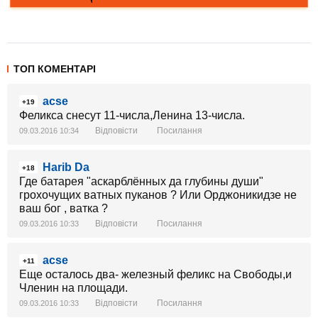
ТОП КОМЕНТАРІ
acse
+19
Феликса снесут 11-числа,Ленина 13-числа.
Відповісти
Посилання
09.03.2016 10:34
Harib Da
+18
Где батарея "аскарблённых да глубины души"
грохочущих ватных пуканов ? Или Орджоникидзе не
ваш бог , ватка ?
Відповісти
Посилання
09.03.2016 10:33
acse
+11
Еще осталось два- железный феликс на Свободы,и
Членин на площади.
Відповісти
Посилання
09.03.2016 10:33