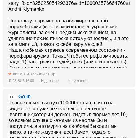
story_fbid=825025054293376&id=100003576664760&fref=
Andrii Klymenko
Поскольку я временно разблокирован в фб
порохоботами (кстати, мои коллеги, украинские
журналисты, за очень редким исключением, на
удивление пох.исчтически к этому отнеслись, и я это
запомнил....), позволю себе пару мыслей.
Наша любимая страна в современном состоянии -
нереформируема. Точка. Чтобы ее реформировать,
надо: 1) расстрелять судей, всех (или в концлагерь).
2) расстрелять прокуроров, всех (или в концлагерь).
3) запретить избирать депутатами ВСЕХ уровней,
показати весь коментар
кто уже там был до 2016 года. 4) Ментов можно не
Відповісти
Посилання
11.03.2016 16:08
сильно расстреливать, ибо они без судей и
прокуроров будут служить народу)))
Gojib
+11
..........С ментами вопрос спорный
Человек взял взятку в 100000грн,что снято на
видео, т.е. он уже не человек, а преступник
-взяточник,который должен сидеть в тюрьме лет 10,
во всяком случае с каждым из нас так бы и
поступили, а это мурло на свободе!Выходит мы
никто, а такие жмурики -все! Зачем тогда это
государство, партии, политики, если они защищают