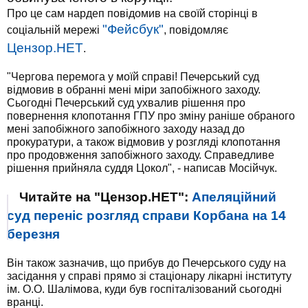
Про це сам нардеп повідомив на своїй сторінці в
"Фейсбук"
соціальній мережі
, повідомляє
Цензор.НЕТ
.
"Чергова перемога у моїй справі! Печерський суд
відмовив в обранні мені міри запобіжного заходу.
Сьогодні Печерський суд ухвалив рішення про
повернення клопотання ГПУ про зміну раніше обраного
мені запобіжного запобіжного заходу назад до
прокуратури, а також відмовив у розгляді клопотання
про продовження запобіжного заходу. Справедливе
рішення прийняла суддя Цокол", - написав Мосійчук.
Читайте на "Цензор.НЕТ":
Апеляційний
суд переніс розгляд справи Корбана на 14
березня
Він також зазначив, що прибув до Печерського суду на
засідання у справі прямо зі стаціонару лікарні інституту
ім. О.О. Шалімова, куди був госпіталізований сьогодні
вранці.