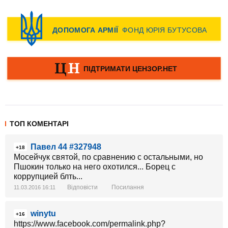
ТОП КОМЕНТАРІ
Павел 44 #327948
+18
Мосейчук святой, по сравнению с остальными, но
Пшокин только на него охотился... Борец с
коррупцией блть...
Відповісти
Посилання
11.03.2016 16:11
winytu
+16
https://www.facebook.com/permalink.php?