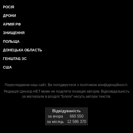
РОСІЯ
ДРОНИ
АРМІЯ РФ
ЗНИЩЕННЯ
ПОЛЬЩА
ДОНЕЦЬКА ОБЛАСТЬ
ГЕНШТАБ ЗС
США
Переглядаючи наш сайт, Ви погоджуєтеся з
політикою конфіденційності
.
Редакція Цензор.НЕТ може не поділяти позицію авторів. Відповідальність
за матеріали в розділі "Блоги" несуть автори текстів.
Відвідуваність
за вчора
660 550
за місяць
12 586 370