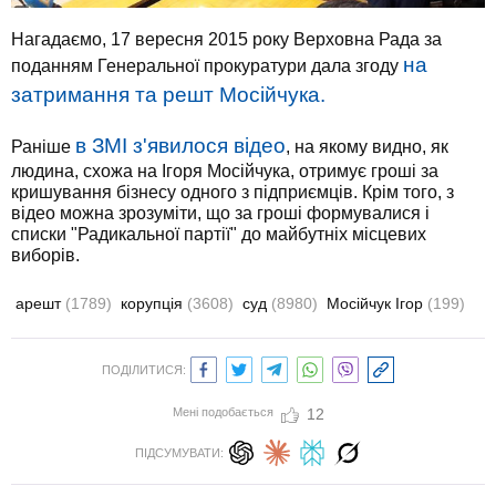
Нагадаємо, 17 вересня 2015 року Верховна Рада за
на
поданням Генеральної прокуратури дала згоду
затримання та решт Мосійчука.
в ЗМІ з'явилося відео
Раніше
, на якому видно, як
людина, схожа на Ігоря Мосійчука, отримує гроші за
кришування бізнесу одного з підприємців. Крім того, з
відео можна зрозуміти, що за гроші формувалися і
списки "Радикальної партії" до майбутніх місцевих
виборів.
арешт
(1789)
корупція
(3608)
суд
(8980)
Мосійчук Ігор
(199)
ПОДІЛИТИСЯ:
Мені подобається
12
ПІДСУМУВАТИ: