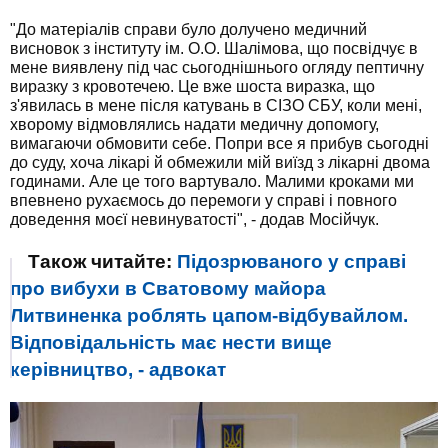
"До матеріалів справи було долучено медичний
висновок з інституту ім. О.О. Шалімова, що посвідчує в
мене виявлену під час сьогоднішнього огляду пептичну
виразку з кровотечею. Це вже шоста виразка, що
з'явилась в мене після катувань в СІЗО СБУ, коли мені,
хворому відмовлялись надати медичну допомогу,
вимагаючи обмовити себе. Попри все я прибув сьогодні
до суду, хоча лікарі й обмежили мій виїзд з лікарні двома
годинами. Але це того вартувало. Малими кроками ми
впевнено рухаємось до перемоги у справі і повного
доведення моєї невинуватості", - додав Мосійчук.
Також читайте:
Підозрюваного у справі
про вибухи в Сватовому майора
Литвиненка роблять цапом-відбувайлом.
Відповідальність має нести вище
керівництво, - адвокат