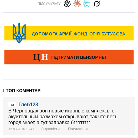
ПІДСУМУВАТИ:
ТОП КОМЕНТАРІ
Глеб123
+3
В Черновцах вон новые игорные комплексы с
акуительным размахом открывают, так что весь
город знает, а тут заправка бггггггггг
Відповісти
Посилання
12.03.2016 15:47