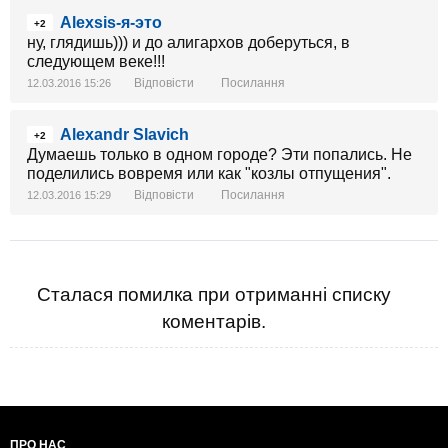
Alexsis-я-это
+2
ну, глядишь))) и до алигархов доберуться, в
следующем веке!!!
Відповісти
Посилання
12.03.2016 15:26
Alexandr Slavich
+2
Думаешь только в одном городе? Эти попались. Не
поделились вовремя или как "козлы отпущения".
Відповісти
Посилання
12.03.2016 15:29
Сталася помилка при отриманні списку
коментарів.
ПРО НАС