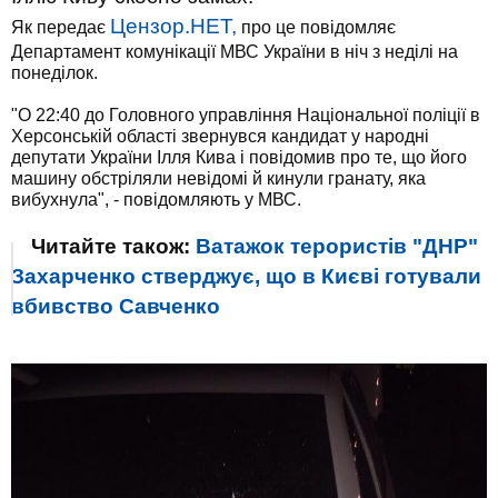
Цензор.НЕТ,
Як передає
про це повідомляє
Департамент комунікації МВС України в ніч з неділі на
понеділок.
"О 22:40 до Головного управління Національної поліції в
Херсонській області звернувся кандидат у народні
депутати України Ілля Кива і повідомив про те, що його
машину обстріляли невідомі й кинули гранату, яка
вибухнула", - повідомляють у МВС.
Читайте також:
Ватажок терористів "ДНР"
Захарченко стверджує, що в Києві готували
вбивство Савченко