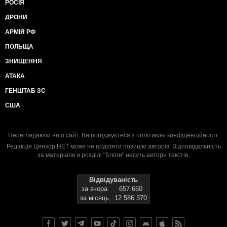
РОСІЯ
ДРОНИ
АРМІЯ РФ
ПОЛЬЩА
ЗНИЩЕННЯ
АТАКА
ГЕНШТАБ ЗС
США
Переглядаючи наш сайт, Ви погоджуєтеся з
політикою конфіденційності
.
Редакція Цензор.НЕТ може не поділяти позицію авторів. Відповідальність
за матеріали в розділі "Блоги" несуть автори текстів.
Відвідуваність
за вчора
657 660
за місяць
12 586 370