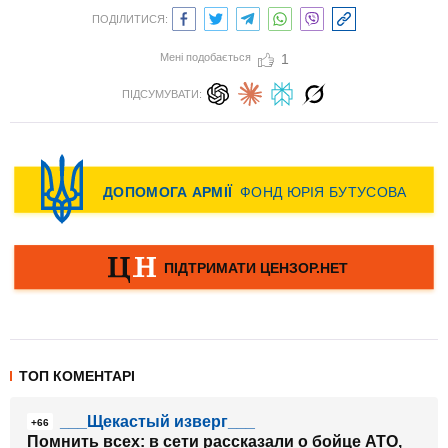
ПОДІЛИТИСЯ:
Мені подобається
1
ПІДСУМУВАТИ:
ТОП КОМЕНТАРІ
___Щекастый изверг___
+66
Помнить всех: в сети рассказали о бойце АТО,