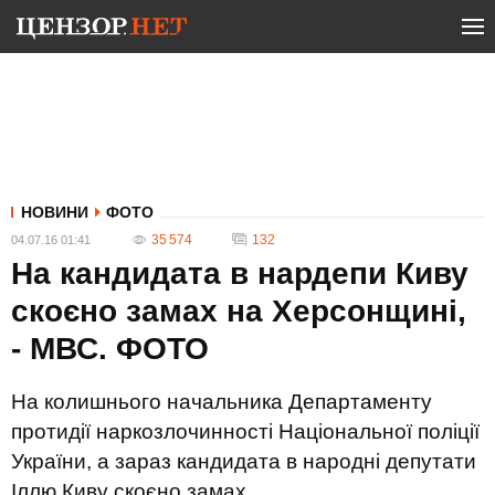
НОВИНИ
ФОТО
35 574
132
04.07.16 01:41
На кандидата в нардепи Киву
скоєно замах на Херсонщині,
- МВС. ФОТО
На колишнього начальника Департаменту
протидії наркозлочинності Національної поліції
України, а зараз кандидата в народні депутати
Іллю Киву скоєно замах.