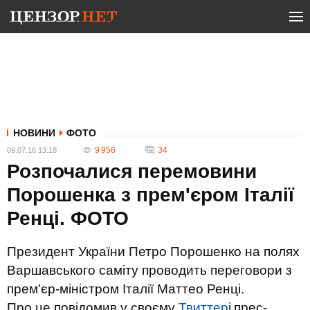
НОВИНИ
ФОТО
9 956
34
09.07.16 13:18
Розпочалися перемовини
Порошенка з прем'єром Італії
Ренці. ФОТО
Президент України Петро Порошенко на полях
Варшавського саміту проводить переговори з
прем'єр-міністром Італії Маттео Ренці.
Про це повідомив у своєму
Твиттер
і
прес-