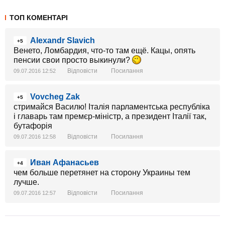
ТОП КОМЕНТАРІ
Alexandr Slavich
+5
Венето, Ломбардия, что-то там ещё. Кацы, опять
пенсии свои просто выкинули?
Відповісти
Посилання
09.07.2016 12:52
Vovcheg Zak
+5
стримайся Василю! Італія парламентська республіка
і главарь там премєр-міністр, а президент Італії так,
бутафорія
Відповісти
Посилання
09.07.2016 12:58
Иван Афанасьев
+4
чем больше перетянет на сторону Украины тем
лучше.
Відповісти
Посилання
09.07.2016 12:57