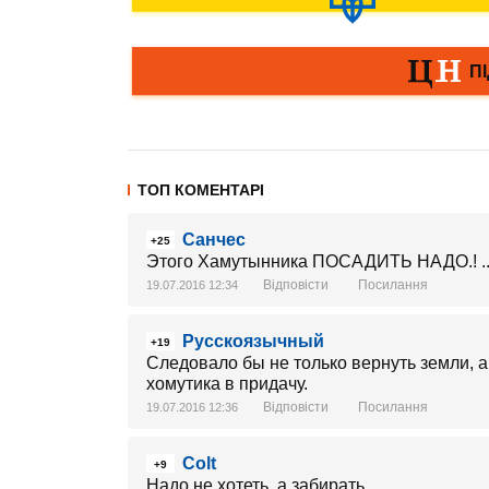
ТОП КОМЕНТАРІ
Санчес
+25
Этого Хамутынника ПОСАДИТЬ НАДО.! ...
Відповісти
Посилання
19.07.2016 12:34
Русскоязычный
+19
Следовало бы не только вернуть земли, а
хомутика в придачу.
Відповісти
Посилання
19.07.2016 12:36
Colt
+9
Надо не хотеть, а забирать.