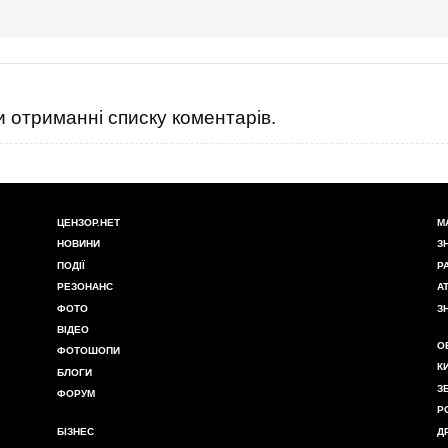
 отриманні списку коментарів.
ЦЕНЗОР.НЕТ
М
НОВИНИ
З
ПОДІЇ
Р
РЕЗОНАНС
А
ФОТО
З
ВІДЕО
О
ФОТОШОПИ
К
БЛОГИ
З
ФОРУМ
Р
БІЗНЕС
Д