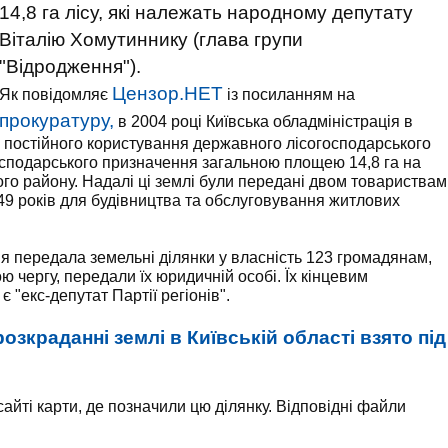
14,8 га лісу, які належать народному депутату
Віталію Хомутиннику (глава групи
"Відродження").
Цензор.НЕТ
Як повідомляє
із посиланням на
прокуратуру,
в 2004 році Київська обладміністрація в
 постійного користування державного лісогосподарського
господарського призначення загальною площею 14,8 га на
кого району. Надалі ці землі були передані двом товариствам
49 років для будівництва та обслуговування житлових
я передала земельні ділянки у власність 123 громадянам,
ою чергу, передали їх юридичній особі. Їх кінцевим
 "екс-депутат Партії регіонів".
озкраданні землі в Київській області взято під
айті карти, де позначили цю ділянку. Відповідні файли