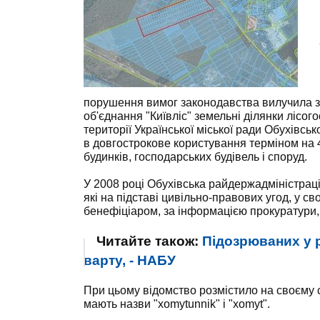
порушення вимог законодавства вилучила з
об'єднання "Київліс" земельні ділянки лісо
території Української міської ради Обухівсь
в довгострокове користування терміном на 
будинків, господарських будівель і споруд.
У 2008 році Обухівська райдержадміністраці
які на підставі цивільно-правових угод, у св
бенефіціаром, за інформацією прокуратури, є
Читайте також:
Підозрюваних у р
варту, - НАБУ
При цьому відомство розмістило на своєму с
мають назви "xomytunnik" і "xomyt".