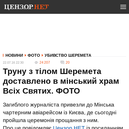
НОВИНИ
ФОТО
УБИВСТВО ШЕРЕМЕТА
24 207
20
22.07.16 22:30
Труну з тілом Шеремета
доставлено в мінський храм
Всіх Святих. ФОТО
Загиблого журналіста привезли до Мінська
чартерним авіарейсом із Києва, де сьогодні
пройшла церемонія прощання з ним.
Про це повідомляє
Цензор.НЕТ
із посиланням