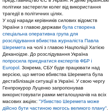
представництво ЄС в Україні. А деякі українські
політики застерегли колег від використання
трагедії в політичних цілях.
У ході наради керівників силових відомств
України з главою держави
була створена
спеціальна оперативна група для
розслідування вбивства журналіста Павла
Шеремета
на чолі з главою Нацполіції Хатією
Деканоідзе. До розслідування Україна
попросила приєднатися експертів ФБР і
Europol.
Зокрема, СБУ буде працювати над
версією, що метою вбивства Шеремета була
дестабілізація ситуації в Україні. У свою чергу
Генпрокурор Луценко запропонував
використовувати рамки металошукачів на всіх
масових акціях:
"Убивство Шеремета може
дійсно бути частиною якогось великого плану"
.