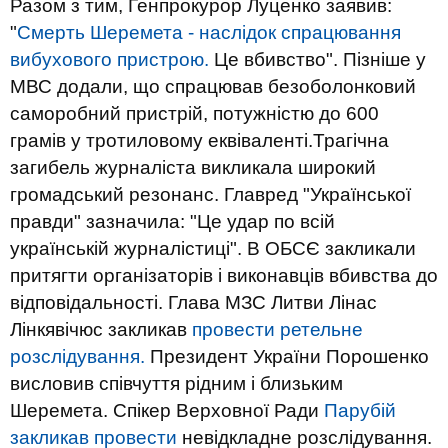
Разом з тим, Генпрокурор Луценко заявив:
"
Смерть Шеремета - наслідок спрацювання
вибухового пристрою.
Це вбивство". Пізніше у
МВС додали, що спрацював безоболонковий
саморобний пристрій, потужністю до 600
грамів у тротиловому еквіваленті.Трагічна
загибель журналіста викликала широкий
громадський резонанс. Главред "Української
правди" зазначила: "Це удар по всій
українській журналістиці". В ОБСЄ закликали
притягти організаторів і виконавців вбивства до
відповідальності. Глава МЗС Литви Лінас
Лінкявічюс закликав
провести ретельне
розслідування.
Президент України Порошенко
висловив співчуття рідним і близьким
Шеремета. Спікер Верховної Ради
Парубій
закликав провести
невідкладне розслідування.