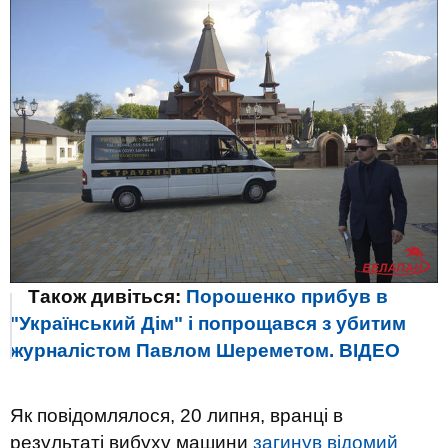
Також дивіться:
Порошенко прибув в
"Український Дім" і попрощався з убитим
журналістом Павлом Шереметом. ВIДЕО
Як повідомлялося, 20 липня, вранці в
результаті вибуху машини
загинув
відомий