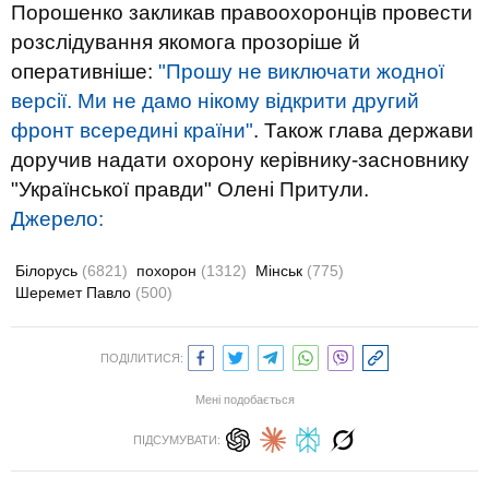
Порошенко закликав правоохоронців провести
розслідування якомога прозоріше й
оперативніше:
"Прошу не виключати жодної
версії. Ми не дамо нікому відкрити другий
фронт всередині країни"
. Також глава держави
доручив надати охорону керівнику-засновнику
"Української правди" Олені Притули.
Джерело:
Білорусь
(6821)
похорон
(1312)
Мінськ
(775)
Шеремет Павло
(500)
ПОДІЛИТИСЯ:
Мені подобається
ПІДСУМУВАТИ: