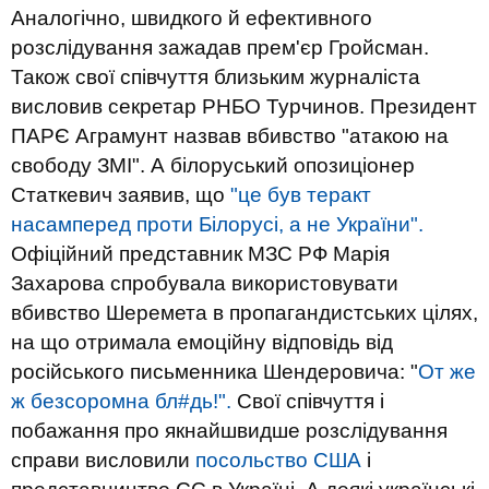
Аналогічно, швидкого й ефективного
розслідування зажадав прем'єр Гройсман.
Також свої співчуття близьким журналіста
висловив секретар РНБО Турчинов. Президент
ПАРЄ Аграмунт назвав вбивство "атакою на
свободу ЗМІ". А білоруський опозиціонер
Статкевич заявив, що
"це був теракт
насамперед проти Білорусі, а не України".
Офіційний представник МЗС РФ Марія
Захарова спробувала використовувати
вбивство Шеремета в пропагандистських цілях,
на що отримала емоційну відповідь від
російського письменника Шендеровича: "
От же
ж безсоромна бл#дь!".
Свої співчуття і
побажання про якнайшвидше розслідування
справи висловили
посольство США
і