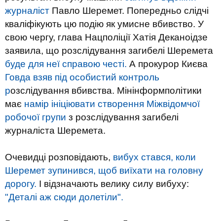
журналіст
Павло Шеремет. Попередньо слідчі
кваліфікують цю подію як умисне вбивство. У
свою чергу, глава Нацполіції Хатія Деканоідзе
заявила, що розслідування загибелі Шеремета
буде для неї справою честі.
А прокурор Києва
Говда взяв під особистий контроль
р
озслідування вбивства. Мінінформполітики
має
намір ініціювати створення Міжвідомчої
робочої групи
з розслідування загибелі
журналіста Шеремета.
Очевидці розповідають,
вибух стався, коли
Шеремет зупинився, щоб виїхати на головну
дорогу.
І відзначають велику силу вибуху:
"Деталі аж сюди долетіли".