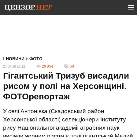
НОВИНИ
ФОТО
29 854
60
24.07.16 17:22
Гігантський Тризуб висадили
рисом у полі на Херсонщині.
ФОТОрепортаж
У селі Антонівка (Скадовський район
Херсонської області) селекціонери Інституту
рису Національної академії аграрних наук
висіяли чорним рисом у полі гігантський Малий