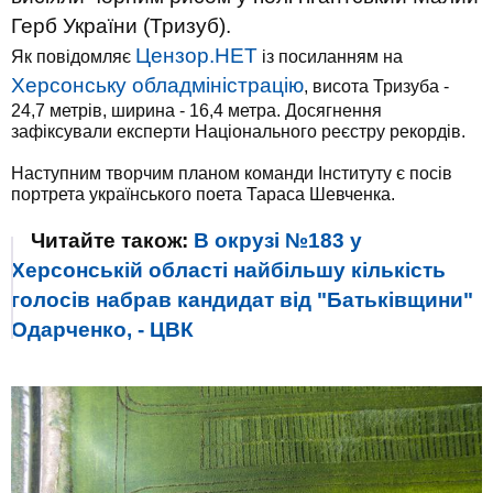
Герб України (Тризуб).
Цензор.НЕТ
Як повідомляє
із посиланням на
Херсонську обладміністрацію
, висота Тризуба -
24,7 метрів, ширина - 16,4 метра. Досягнення
зафіксували експерти Національного реєстру рекордів.
Наступним творчим планом команди Інституту є посів
портрета українського поета Тараса Шевченка.
Читайте також:
В окрузі №183 у
Херсонській області найбільшу кількість
голосів набрав кандидат від "Батьківщини"
Одарченко, - ЦВК