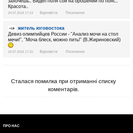
захочешь.. Видел поля сои на орошении по пояс..
Красота..
Відповісти
Посилання
24.07.2016 17:14
житель юговостока
+18
Девиз олимпийцев России - "Анализ мочи на стол
мечи!", "Моча блеск, можно пить!" (В.Жириновский)
Відповісти
Посилання
24.07.2016 17:15
Сталася помилка при отриманні списку
коментарів.
ПРО НАС