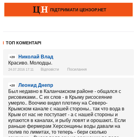
ТОП КОМЕНТАРІ
Николай Влад
+20
Красиво. Молодцы.
Відповісти
Посилання
24.07.2016 17:11
Леонид Днепр
+20
Был недавно в Каланчакском районе - общался с
рисовиками.. С их слов - в Крыму рисосеяние
умерло.. Воочию видел плотину на Северо-
Крымском канале с нашей стороны.. так что вода в
Крым от нас не поступает - а с нашей стороны и
купаются в каналах, и рыбу ловят и орошают.. Если
раньше фермерам Херсонщины воды давали на
полив по лимитах, то теперь - бери сколько