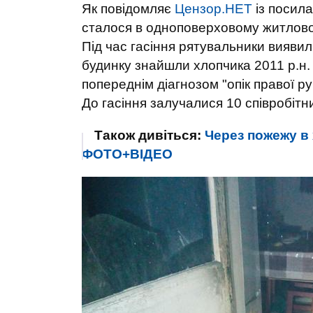
Як повідомляє
Цензор.НЕТ
із посил
сталося в одноповерховому житлово
Під час гасіння рятувальники виявили 
будинку знайшли хлопчика 2011 р.н. 
попереднім діагнозом "опік правої ру
До гасіння залучалися 10 співробітни
Також дивіться:
Через пожежу в 
ФОТО+ВІДЕО