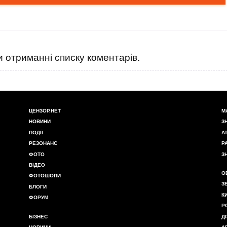
 отриманні списку коментарів.
ЦЕНЗОР.НЕТ
М
НОВИНИ
З
ПОДІЇ
А
РЕЗОНАНС
Р
ФОТО
З
ВІДЕО
О
ФОТОШОПИ
З
БЛОГИ
К
ФОРУМ
Р
БІЗНЕС
Д