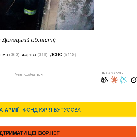
 Донецькій області)
авма
(360)
жертва
(318)
ДСНС
(5419)
ПІДСУМУВАТИ:
Мені подобається