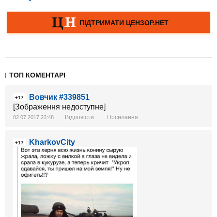
ТОП КОМЕНТАРІ
Вовчик #339851
+17
[Зображення недоступне]
Відповісти
Посилання
02.07.2017 23:48
KharkovCity
+17