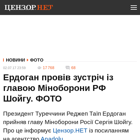
НОВИНИ
ФОТО
17 768
68
02.07.17 23:59
Ердоган провів зустріч із
главою Міноборони РФ
Шойгу. ФОТО
Президент Туреччини Реджеп Таїп Ердоган
прийняв главу Міноборони Росії Сергія Шойгу.
Про це інформує
Цензор.НЕТ
із посиланням
на агентство
Anadolu
.