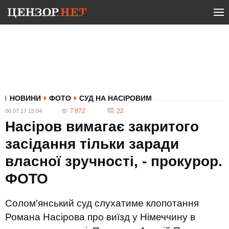
НОВИНИ
ФОТО
СУД НА НАСІРОВИМ
7 872
22
06.07.17 15:04
Насіров вимагає закритого
засідання тільки заради
власної зручності, - прокурор.
ФОТО
Солом'янський суд слухатиме клопотання
Романа Насірова про виїзд у Німеччину в