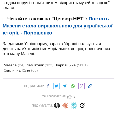
згодом поруч із пам'ятником відкриють музей козацької
слави.
Читайте також на "Цензор.НЕТ":
Постать
Мазепи стала вирішальною для української
історії, - Порошенко
За даними Укрінформу, зараз в Україні налічується
десять пам'ятників і меморіальних дощок, присвячених
гетьману Мазепі.
Мазепа
(24)
пам’ятник
(922)
Харківщина
(5801)
Світлична Юлія
(68)
ПОДІЛИТИСЯ:
Мені подобається
3
ПІДСУМУВАТИ: