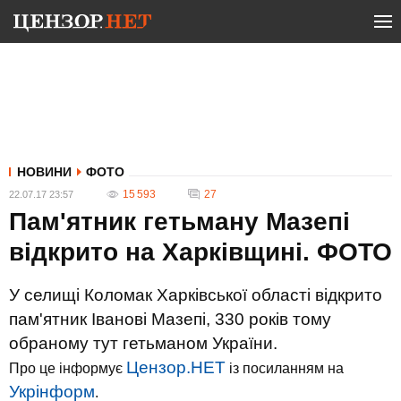
НОВИНИ
ФОТО
15 593
27
22.07.17 23:57
Пам'ятник гетьману Мазепі
відкрито на Харківщині. ФОТО
У селищі Коломак Харківської області відкрито
пам'ятник Іванові Мазепі, 330 років тому
обраному тут гетьманом України.
Цензор.НЕТ
Про це інформує
із посиланням на
Укрінформ
.