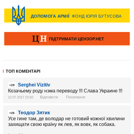
ТОП КОМЕНТАРІ
Serghei Vizitiv
+29
Козачьему роду нэма переводу !!! Слава Украине !!!
Відповісти
Посилання
22.07.2017 23:50
Теодор Зятик
+26
Усе гине там, де володар не готовий кожної хвилини
захищати свою країну як лев, як вовк, як собака.