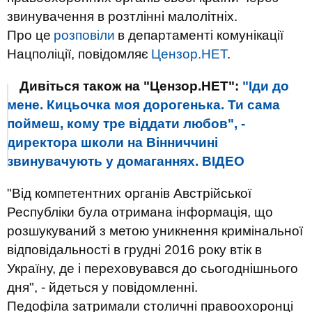
звинувачення в розтлінні малолітніх.
Про це
розповіли
в департаменті комунікації
Нацполіції, повідомляє
Цензор.НЕТ
.
Дивіться також на "Цензор.НЕТ":
"Іди до
мене. Кицьочка моя дорогенька. Ти сама
поймеш, кому тре віддати любов", -
директора школи на Вінниччині
звинувачують у домаганнях. ВIДЕО
"Від компетентних органів Австрійської
Республіки була отримана інформація, що
розшукуваний з метою уникнення кримінальної
відповідальності в грудні 2016 року втік в
Україну, де і переховувався до сьогоднішнього
дня", - йдеться у повідомленні.
Педофіла затримали столичні правоохоронці