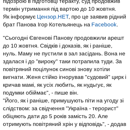
підозрою в підготовці теракту, суд продовжив
термін утримання під вартою до 10 жовтня.
Як інформує
Цензор.НЕТ
, про це заявив рідний
брат Панова Ігор Котельянець на
Facebook
.
"Сьогодні Євгенові Панову продовжили арешт
до 10 жовтня. Свідків і доказів, як і раніше,
нуль. Маму не пустили в зал засідань. Вона не
здалася і до "вироку" таки потрапила туди. За
повітряний поцілунок синові знову хотіли
вигнати. Женя стійко ігнорував "судовий" цирк і
кричав мамі, як усіх любить, як нудьгує, як
подумки обіймає", - пише він.
"Його, як і раніше, примушують піти на угоду зі
слідством: за свідчення "Україна - терорист"
обіцяють дати до 5 років замість 20. Але
отримують повітряний хрін у відповідь", - додав