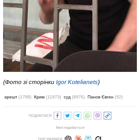
(Фото зі сторінки
Igor Kotelianets
)
арешт
(1788)
Крим
(11973)
суд
(8976)
Панов Євген
(92)
ПОДІЛИТИСЯ:
Мені подобається
ПІДСУМУВАТИ: