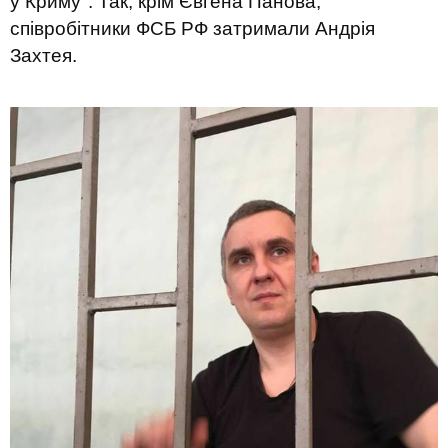
у Криму". Так, крім Євгена Панова,
співробітники ФСБ РФ затримали Андрія
Захтея.