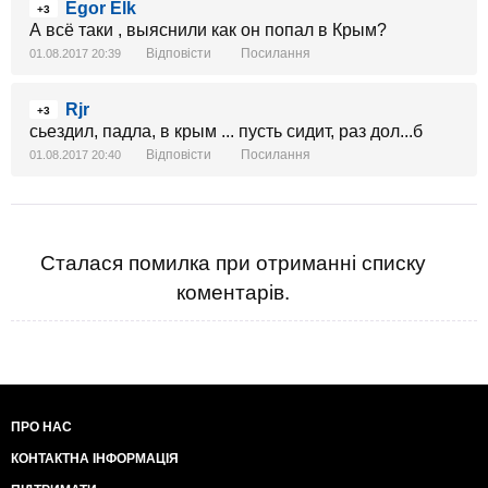
Egor Elk
+3
А всё таки , выяснили как он попал в Крым?
Відповісти
Посилання
01.08.2017 20:39
Rjr
+3
сьездил, падла, в крым ... пусть сидит, раз дол...б
Відповісти
Посилання
01.08.2017 20:40
Сталася помилка при отриманні списку
коментарів.
ПРО НАС
КОНТАКТНА ІНФОРМАЦІЯ