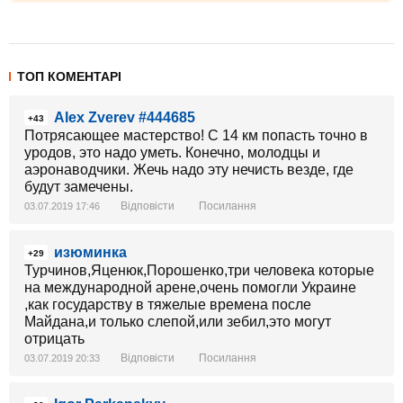
ТОП КОМЕНТАРІ
Alex Zverev #444685
+43
Потрясающее мастерство! С 14 км попасть точно в
уродов, это надо уметь. Конечно, молодцы и
аэронаводчики. Жечь надо эту нечисть везде, где
будут замечены.
Відповісти
Посилання
03.07.2019 17:46
изюминка
+29
Турчинов,Яценюк,Порошенко,три человека которые
на международной арене,очень помогли Украине
,как государству в тяжелые времена после
Майдана,и только слепой,или зебил,это могут
отрицать
Відповісти
Посилання
03.07.2019 20:33