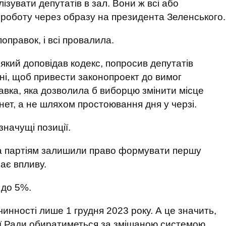
ізувати депутатів в зал. Вони ж всі або
 роботу через образу на президента Зеленського.
оправок, і всі провалила.
який доповідав кодекс, попросив депутатів
бні, щоб привести законопроект до вимог
авка, яка дозволила б виборцю змінити місце
нет, а не шляхом простоювання дня у черзі.
значущі позиції.
а партіям залишили право формувати першу
має впливу.
 до 5%.
чинності лише 1 грудня 2023 року. А це значить,
ої Ради обиратиметься за змішаною системою.