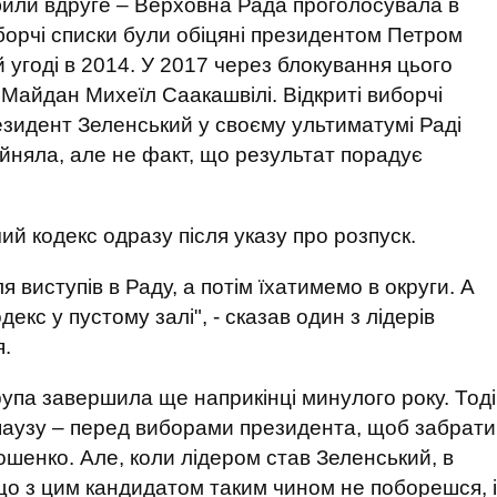
обили вдруге – Верховна Рада проголосувала в
иборчі списки були обіцяні президентом Петром
й угоді в 2014. У 2017 через блокування цього
Майдан Михеїл Саакашвілі. Відкриті виборчі
езидент Зеленський у своєму ультиматумі Раді
ийняла, але не факт, що результат порадує
й кодекс одразу після указу про розпуск.
 виступів в Раду, а потім їхатимемо в округи. А
кс у пустому залі", - сказав один з лідерів
я.
упа завершила ще наприкінці минулого року. Тоді
паузу – перед виборами президента, щоб забрати
ошенко. Але, коли лідером став Зеленський, в
що з цим кандидатом таким чином не поборешся, і