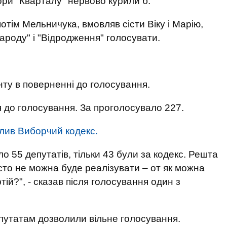
тори "Кварталу" нервово курили б.
отім Мельничука, вмовляв сісти Віку і Марію,
ароду" і "Відродження" голосувати.
ту в поверненні до голосування.
 до голосування. За проголосувало 227.
алив Виборчий кодекс.
о 55 депутатів, тільки 43 були за кодекс. Решта
осто не можна буде реалізувати – от як можна
ртій?", - сказав після голосування один з
епутатам дозволили вільне голосування.