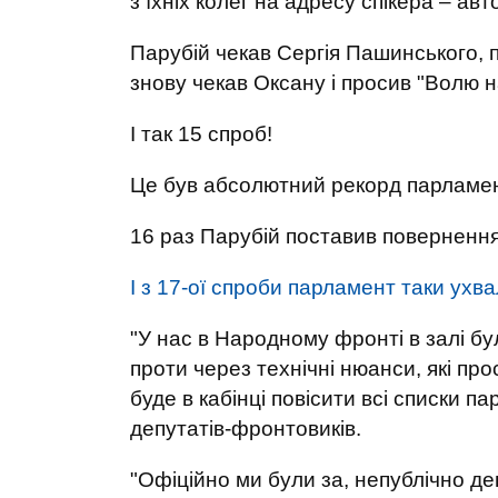
з їхніх колег на адресу спікера – ав
Парубій чекав Сергія Пашинського, п
знову чекав Оксану і просив "Волю н
І так 15 спроб!
Це був абсолютний рекорд парламен
16 раз Парубій поставив повернення
І з 17-ої спроби парламент таки ухв
"У нас в Народному фронті в залі бул
проти через технічні нюанси, які пр
буде в кабінці повісити всі списки па
депутатів-фронтовиків.
"Офіційно ми були за, непублічно д