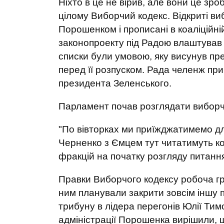
Ніхто в це не вірив, але вони це зр
цілому Виборчий кодекс. Відкриті в
Порошенком і прописані в коаліційні
законопроекту під Радою влаштував 
списки були умовою, яку висунув пр
перед її розпуском. Рада челенж пр
президента Зеленського.
Парламент почав розглядати виборчи
"По вівторках ми приїжджатимемо для
Черненко з Ємцем тут читатимуть коде
фракцій на початку розгляду питанн
Правки Виборчого кодексу робоча гр
ним планували закрити зовсім іншу 
трибуну в лідера перегонів Юлії Тим
адміністрації Порошенка вирішили, 