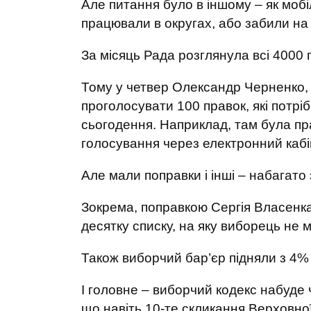
Але питання було в іншому – як мобіл
працювали в округах, або забили на
За місяць Рада розглянула всі 4000 п
Тому у четвер Олександр Черненко, 
проголосувати 100 правок, які потрі
сьогодення. Наприклад, там була пр
голосування через електронний кабі
Але мали поправки і інші – набагато 
Зокрема, поправкою Сергія Власенк
десятку списку, на яку виборець не 
Також виборчий бар’єр підняли з 4%
І головне – виборчий кодекс набуде 
що навіть 10-те скликання Верховн