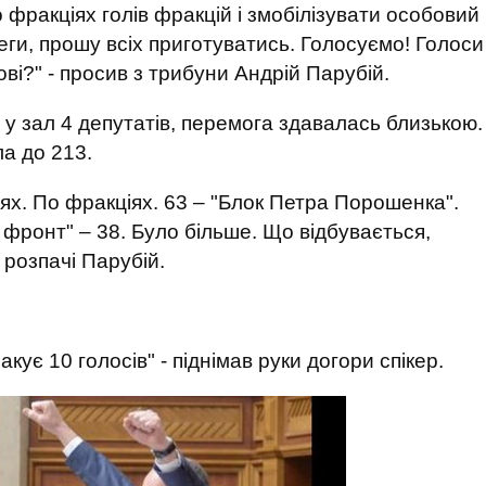
фракціях голів фракцій і змобілізувати особовий
леги, прошу всіх приготуватись. Голосуємо! Голоси
ові?" - просив з трибуни Андрій Парубій.
 у зал 4 депутатів, перемога здавалась близькою.
ла до 213.
ях. По фракціях. 63 – "Блок Петра Порошенка".
 фронт" – 38. Було більше. Що відбувається,
 розпачі Парубій.
кує 10 голосів" - піднімав руки догори спікер.