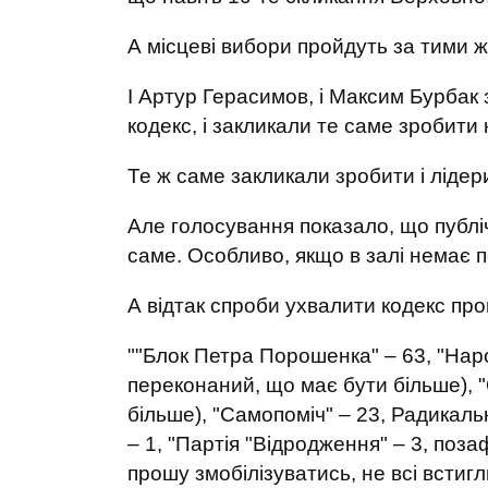
А місцеві вибори пройдуть за тими ж
І Артур Герасимов, і Максим Бурбак
кодекс, і закликали те саме зробити 
Те ж саме закликали зробити і лідери
Але голосування показало, що публіч
саме. Особливо, якщо в залі немає п
А відтак спроби ухвалити кодекс пр
""Блок Петра Порошенка" – 63, "Наро
переконаний, що має бути більше), "
більше), "Самопоміч" – 23, Радикальн
– 1, "Партія "Відродження" – 3, поза
прошу змобілізуватись, не всі встиг