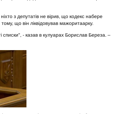
ніхто з депутатів не вірив, що кодекс набере
не тому, що він ліквідовував мажоритаарку.
і списки", - казав в кулуарах Борислав Береза. –