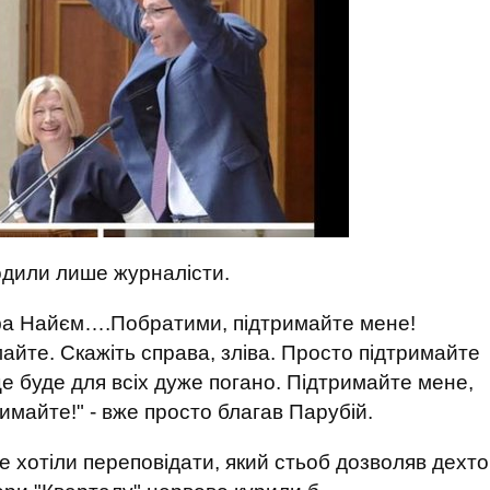
родили лише журналісти.
тафа Найєм….Побратими, підтримайте мене!
айте. Скажіть справа, зліва. Просто підтримайте
 це буде для всіх дуже погано. Підтримайте мене,
римайте!" - вже просто благав Парубій.
е хотіли переповідати, який стьоб дозволяв дехто