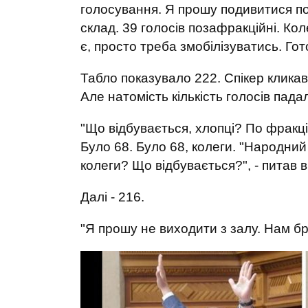
голосування. Я прошу подивитися по 
склад. 39 голосів позафракційні. Ко
є, просто треба змобілізуватись. Гот
Табло показувало 222. Спікер кликав
Але натомість кількість голосів пада
"Що відбувається, хлопці? По фракці
Було 68. Було 68, колеги. "Народний
колеги? Що відбувається?", - питав в
Далі - 216.
"Я прошу не виходити з залу. Нам бра