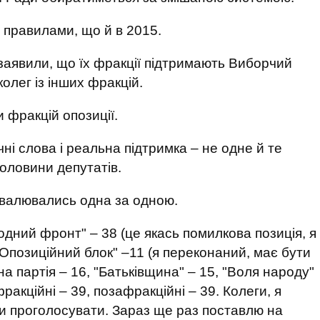
 правилами, що й в 2015.
 заявили, що їх фракції підтримають Виборчий
колег із інших фракцій.
 фракцій опозиції.
ні слова і реальна підтримка – не одне й те
оловини депутатів.
овалювались одна за одною.
дний фронт" – 38 (це якась помилкова позиція, я
Опозиційний блок" –11 (я переконаний, має бути
а партія – 16, "Батьківщина" – 15, "Воля народу"
фракційні – 39, позафракційні – 39. Колеги, я
ли проголосувати. Зараз ще раз поставлю на