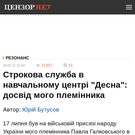
РЕЗОНАНС
22 657
51
20.07.21 21:54
Строкова служба в
навчальному центрі "Десна":
досвід мого племінника
Автор:
Юрій Бутусов
17 липня був на військовій присязі народу
України мого племінника Павла Галковського в