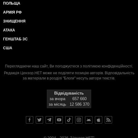
ПОЛЬЩА
АРМІЯ РФ
ЗНИЩЕННЯ
АТАКА
ГЕНШТАБ ЗС
США
Переглядаючи наш сайт, Ви погоджуєтеся з
політикою конфіденційності
.
Редакція Цензор.НЕТ може не поділяти позицію авторів. Відповідальність
за матеріали в розділі "Блоги" несуть автори текстів.
Відвідуваність
за вчора
657 660
за місяць
12 586 370
© 2004—2026, "Цензор.НЕТ"