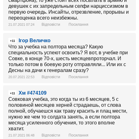
смартфона), то уже стоит всех посылать в армию и
девушек с их запредельным селфи нарциссизмом в
первую очередь. Инсайты, отрезвление, прорывы и
переоценка всего неизбежны.
Відповісти
Посилання
21.07.2021 07:24
Ігор Величко
+11
Что за учебка на полтора месяца? Какую
специальность успеют освоить? Я вот, в учебке при
Совке, в конце 70-х, шесть месяцевпроторчал. И
только потом в боевую роту отправляли... Или их с
Десны на дачи к генералам сразу?
Відповісти
Посилання
20.07.2021 22:53
Хм #474109
+11
Совковая учебка, это когда ты из 6 месяцев, 5 с
половиной месяцев херней страдаешь, от слова
полной, обучаешся как траву красить и плац мести,
нужно же чем то солдата занять, а если полтора
месяца усиленного обучения, то этого вполне
хватит.
Відповісти
Посилання
21.07.2021 06:48