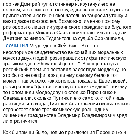
пор как Дмитрий купил спиннер и, крутанув его на
первом, что пришло в голову, едва не лишился мужской
привлекательности, он окончательно забросил уточку и
как-то даже повзрослел. Возможно, именно поэтому
разговоры о лишении украинского гражданства блудного
реформатора Михаила Саакашвили так сильно задели
Дмитрия за живое. "Удивительна судьба Саакашвили,
сочинил
-
Медведев в Фейсбук. - Все это -
неоспоримое свидетельство высочайших моральных
качеств двух людей, разыгравших эту фантастическую
трагикомедию. Show must go on...". В конце статуса
российский премьер поставил радостную мордочку, но
это было не селфи: вряд ли ему самому было в тот
момент так весело, как хотелось показать. Двое людей,
разыгравших "фантастическую трагикомедию", почему-
то напомнили Медведеву не столько Порошенко и
Саакашвили, сколько Путина и его самого, с той лишь
разницей, что когда Дмитрий Анатольевич окончательно
отработает свою трагикомическую роль, одним
лишением гражданства Владимир Владимирович вряд
ли ограничится.
Как бы там ни было, новые приключения Порошенко и