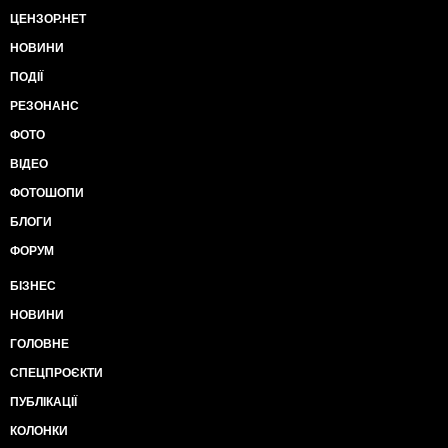
дня, в усі без виключення критичні моменти тєкущої
ЦЕНЗОР.НЕТ
війни, включаючи Іловайськ, збиття малазійського
НОВИНИ
боїнга, запровадження секторальних санкцій і т.д. ми
весь час бачимо, що коло ***** незмінно виростає
ПОДІЇ
добродушна, но крепка фігура фінського
РЕЗОНАНС
президента. Один нічний польот за маршрутом
Гельсінкі - Сочі - Київ - Берлін - Гельсінкі влітку 2014
ФОТО
року (із дзвінками з борта літака у Вашингтон) чого
ВІДЕО
вартий. А пресі потом розказували, шо Нііністьо
совершив обичний рабочий візит для обсуждєнія
ФОТОШОПИ
актуальних вопросов двостороннього
БЛОГИ
сотруднічества. Ага, щас...
При чому простежується чітка закономірність - коли
ФОРУМ
є опасность, шо ***** шось замишляє і готов
сорваться з катушок, Нііністьо в авральном порядке
БІЗНЕС
летить до нього. А коли якусь гадость замишляє
НОВИНИ
зробити Запад, то фінський президент заздалегідь
отримує вказівку пригласить в намічені сроки ***** до
ГОЛОВНЕ
себе. І оп'ять-таки контролірувать, шоб той із
СПЕЦПРОЄКТИ
катушок не злетів. А одночасно, тихим
доброзичливим голосом перераховує ***** условія
ПУБЛІКАЦІЇ
Запада, які іначе, як ультиматавними назвать
КОЛОНКИ
сложно. І вислухать які спокойно та не ******** *****