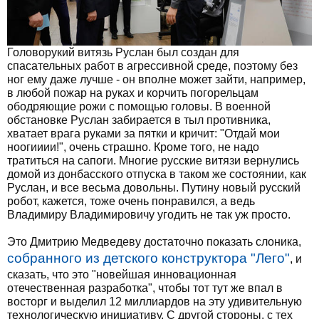
Головорукий витязь Руслан был создан для
спасательных работ в агрессивной среде, поэтому без
ног ему даже лучше - он вполне может зайти, например,
в любой пожар на руках и корчить погорельцам
ободряющие рожи с помощью головы. В военной
обстановке Руслан забирается в тыл противника,
хватает врага руками за пятки и кричит: "Отдай мои
ноогииии!", очень страшно. Кроме того, не надо
тратиться на сапоги. Многие русские витязи вернулись
домой из донбасского отпуска в таком же состоянии, как
Руслан, и все весьма довольны. Путину новый русский
робот, кажется, тоже очень понравился, а ведь
Владимиру Владимировичу угодить не так уж просто.
Это Дмитрию Медведеву достаточно показать слоника,
собранного из детского конструктора "Лего"
, и
сказать, что это "новейшая инновационная
отечественная разработка", чтобы тот тут же впал в
восторг и выделил 12 миллиардов на эту удивительную
технологическую инициативу. С другой стороны, с тех