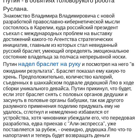
Путин - в объятиях головорукого робота
Руслана.
Знакомство Владимира Владимировича с новой
разработкой православно-кибернетической мысли
состоялось в Карелии, куда российский президент
съехал с международных проблем на выставку
достижений какого-то Агентства стратегических
инициатив, главным из которых стал невиданный
русский браслет, умеющий определять эмоциональное
состояние владельца за полчаса непрерывной носки.
надел браслет на руку
Путин
и посмотрел на него "в
ожидании результата". Браслет показал ему какую-то
хрень. Предположительно, количество калорий,
съеденных в шанхайском подвале дядюшкой Ляо в ходе
сборки уникального девайса. Путин прикинул, что будет,
если этот браслет снять с половых органов дедушки и
засунуть в половые органы бабушки, так как другого
разумного применения поделию придумать ему не
удалось, сглотнул и немедленно избавился от
устройства, хотя чиновники убеждали его, что передовая
разработка, едва приехав с "Али-экспресса", уже
поставляется за рубеж, - очевидно, дядюшка Ляо что-то
напортачил и теперь будет возвращать деньги