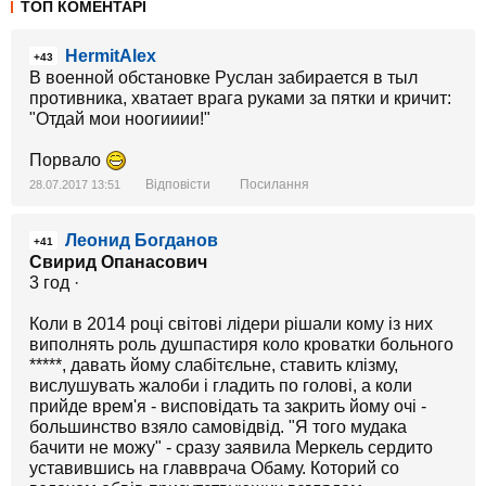
ТОП КОМЕНТАРІ
HermitAlex
+43
В военной обстановке Руслан забирается в тыл
противника, хватает врага руками за пятки и кричит:
"Отдай мои ноогииии!"
Порвало
Відповісти
Посилання
28.07.2017 13:51
Леонид Богданов
+41
Свирид Опанасович
3 год ·
Коли в 2014 році світові лідери рішали кому із них
виполнять роль душпастиря коло кроватки больного
*****, давать йому слабітєльне, ставить клізму,
вислушувать жалоби і гладить по голові, а коли
прийде врем'я - висповідать та закрить йому очі -
большинство взяло самовідвід. "Я того мудака
бачити не можу" - сразу заявила Меркель сердито
уставившись на главврача Обаму. Которий со