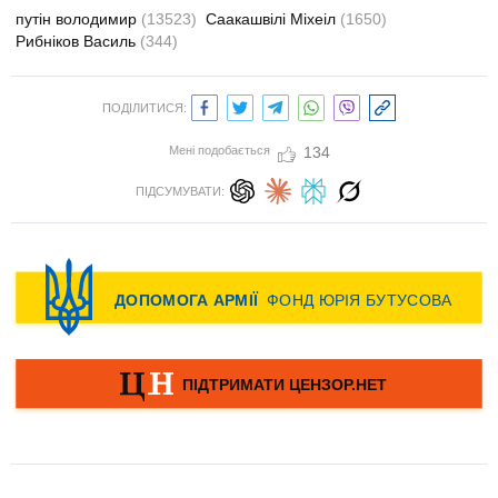
путін володимир
(13523)
Саакашвілі Міхеіл
(1650)
Рибніков Василь
(344)
ПОДІЛИТИСЯ:
Мені подобається
134
ПІДСУМУВАТИ: