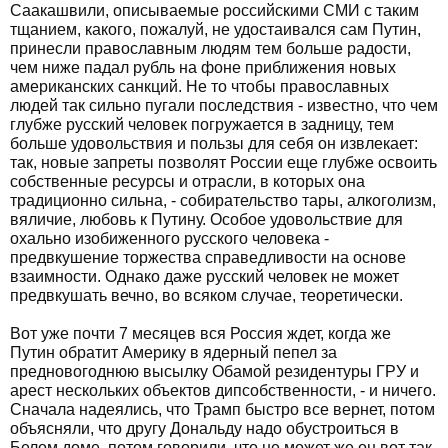
Саакашвили, описываемые российскими СМИ с таким
тщанием, какого, пожалуй, не удостаивался сам Путин,
принесли православным людям тем больше радости,
чем ниже падал рубль на фоне приближения новых
американских санкций. Не то чтобы православных
людей так сильно пугали последствия - известно, что чем
глубже русский человек погружается в задницу, тем
больше удовольствия и пользы для себя он извлекает:
так, новые запреты позволят России еще глубже освоить
собственные ресурсы и отрасли, в которых она
традиционно сильна, - собирательство тары, алкоголизм,
вяличие, любовь к Путину. Особое удовольствие для
охально изобиженного русского человека -
предвкушение торжества справедливости на основе
взаимности. Однако даже русский человек не может
предвкушать вечно, во всяком случае, теоретически.
Вот уже почти 7 месяцев вся Россия ждет, когда же
Путин обратит Америку в ядерный пепел за
предновогоднюю высылку Обамой резидентуры ГРУ и
арест нескольких объектов дипсобственности, - и ничего.
Сначала надеялись, что Трамп быстро все вернет, потом
объясняли, что другу Дональду надо обустроиться в
Белом доме, потом говорили, что не может же он вот так