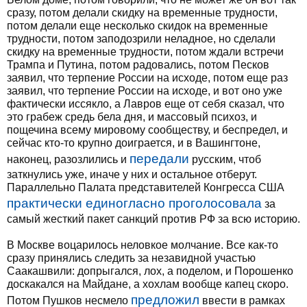
сразу, потом делали скидку на временные трудности,
потом делали еще несколько скидок на временные
трудности, потом заподозрили неладное, но сделали
скидку на временные трудности, потом ждали встречи
Трампа и Путина, потом радовались, потом Песков
заявил, что терпение России на исходе, потом еще раз
заявил, что терпение России на исходе, и вот оно уже
фактически иссякло, а Лавров еще от себя сказал, что
это грабеж средь бела дня, и массовый психоз, и
пощечина всему мировому сообществу, и беспредел, и
сейчас кто-то крупно доиграется, и в Вашингтоне,
передали
наконец, разозлились и
русским, чтоб
заткнулись уже, иначе у них и остальное отберут.
Параллельно Палата представителей Конгресса США
практически единогласно проголосовала
за
самый жесткий пакет санкций против РФ за всю историю.
В Москве воцарилось неловкое молчание. Все как-то
сразу принялись следить за незавидной участью
Саакашвили: допрыгался, лох, а поделом, и Порошенко
доскакался на Майдане, а хохлам вообще капец скоро.
предложил
Потом Пушков несмело
ввести в рамках