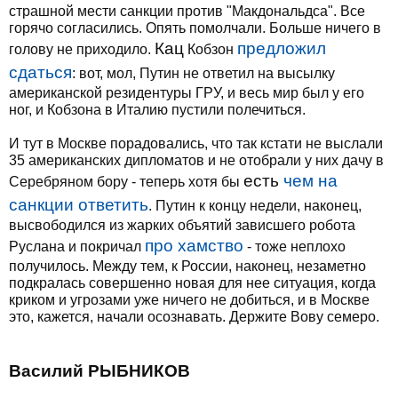
страшной мести санкции против "Макдональдса". Все
горячо согласились. Опять помолчали. Больше ничего в
Кац
предложил
голову не приходило.
Кобзон
сдаться
: вот, мол, Путин не ответил на высылку
американской резидентуры ГРУ, и весь мир был у его
ног, и Кобзона в Италию пустили полечиться.
И тут в Москве порадовались, что так кстати не выслали
35 американских дипломатов и не отобрали у них дачу в
есть
чем на
Серебряном бору - теперь хотя бы
санкции ответить
. Путин к концу недели, наконец,
высвободился из жарких объятий зависшего робота
про хамство
Руслана и покричал
- тоже неплохо
получилось. Между тем, к России, наконец, незаметно
подкралась совершенно новая для нее ситуация, когда
криком и угрозами уже ничего не добиться, и в Москве
это, кажется, начали осознавать. Держите Вову семеро.
Василий РЫБНИКОВ