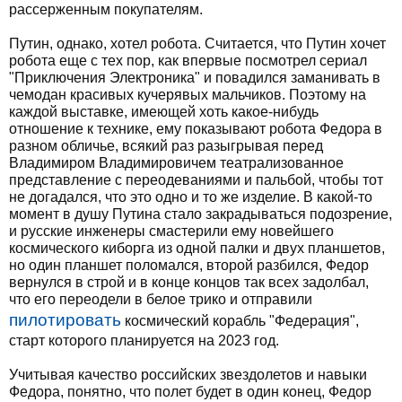
рассерженным покупателям.
Путин, однако, хотел робота. Считается, что Путин хочет
робота еще с тех пор, как впервые посмотрел сериал
"Приключения Электроника" и повадился заманивать в
чемодан красивых кучерявых мальчиков. Поэтому на
каждой выставке, имеющей хоть какое-нибудь
отношение к технике, ему показывают робота Федора в
разном обличье, всякий раз разыгрывая перед
Владимиром Владимировичем театрализованное
представление с переодеваниями и пальбой, чтобы тот
не догадался, что это одно и то же изделие. В какой-то
момент в душу Путина стало закрадываться подозрение,
и русские инженеры смастерили ему новейшего
космического киборга из одной палки и двух планшетов,
но один планшет поломался, второй разбился, Федор
вернулся в строй и в конце концов так всех задолбал,
что его переодели в белое трико и отправили
пилотировать
космический корабль "Федерация",
старт которого планируется на 2023 год.
Учитывая качество российских звездолетов и навыки
Федора, понятно, что полет будет в один конец, Федор