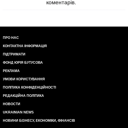
коментарів.
далеко твоя Австралія, не налітаєшся". ***** обіжено
піджав губи і шепнув рядом сідящому колезі з
Канади: "Нічого, я себе в Брісбені покажу".
А от добродушний Саулі Нііністьо з Фінляндії в цей
ответственний історичний момент, відімо, виходив
попісять. Бо побачивши порожнє крісло навпроти
фінського прапорця, Обама ляснув себе долонею по
ПРО НАС
коліну і вигукнув "О!". Тож коли ні о чом не
КОНТАКТНА ІНФОРМАЦІЯ
подозревающий Саулі вернувся і знову всівся за
стіл, то застав німу сцену. Колеги старалися на нього
ПІДТРИМАТИ
не дивитися, хоча деякі крадькома поглядували,
деякі хіхікали, но большинство відверто йому
ФОНД ЮРІЯ БУТУСОВА
співчувало. Догадавшись, шо за врем'я його
РЕКЛАМА
отсутсвія проізошло нєчто ужасноє, герра Нііністьо
уставився на містера Обаму, которий чуствуя
УМОВИ КОРИСТУВАННЯ
нєкоторую неловкость, поздравив його з новою
ПОЛІТИКА КОНФІДЕНЦІЙНОСТІ
ответственною должностью. І вкратце описав
функціональні задачі.
РЕДАКЦІЙНА ПОЛІТИКА
Шо там дальше було і як Саулі несамовито
НОВОСТИ
пручався та як усі гамузом на нього навалилися і
заставили согласиться, ми не знаємо. І дізнаємося
UKRAINIAN NEWS
найвірогідніше лише з мемуарів самого Саулі
НОВИНИ БІЗНЕСУ, ЕКОНОМІКИ, ФІНАНСІВ
Нііністьо, но вони будуть написані і вийдуть ще
нескоро. Однак, починаючи з 2014 року і до цього