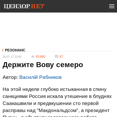
РЕЗОНАНС
83 860
67
28.07.17 13:42
Держите Вову семеро
Автор:
Василій Рибников
На этой неделе глубоко истыканная в спину
санкциями Россия искала утешение в блуднях
Саакашвили и предвкушении сто первой
расправы над "Макдональдсом", а президент