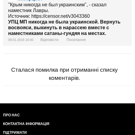
"Крым никогда не был украинским", - сказал
наместник Лавры.
Источник: https://censor.net/v3043360
УПЦ МП никогда не была украинской. Вернуть
восвояси, выкинуть в нарассею вместе с
наместниками сатаны-гундяя на местах.
Відповісти
Посилання
09.01.2018 16:00
Сталася помилка при отриманні списку
коментарів.
ПРО НАС
КОНТАКТНА ІНФОРМАЦІЯ
ПІДТРИМАТИ