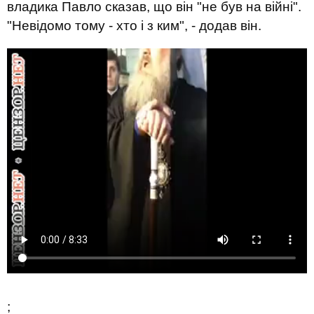
владика Павло сказав, що він "не був на війні".
"Невідомо тому - хто і з ким", - додав він.
;