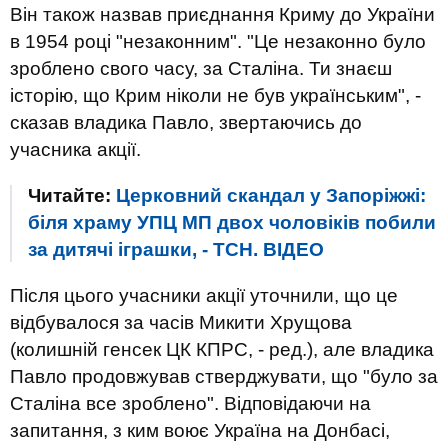
Він також назвав приєднання Криму до України
в 1954 році "незаконним". "Це незаконно було
зроблено свого часу, за Сталіна. Ти знаєш
історію, що Крим ніколи не був українським", -
сказав владика Павло, звертаючись до
учасника акції.
Читайте:
Церковний скандал у Запоріжжі:
біля храму УПЦ МП двох чоловіків побили
за дитячі іграшки, - ТСН. ВІДЕО
Після цього учасники акції уточнили, що це
відбувалося за часів Микити Хрущова
(колишній генсек ЦК КПРС, - ред.), але владика
Павло продовжував стверджувати, що "було за
Сталіна все зроблено". Відповідаючи на
запитання, з ким воює Україна на Донбасі,