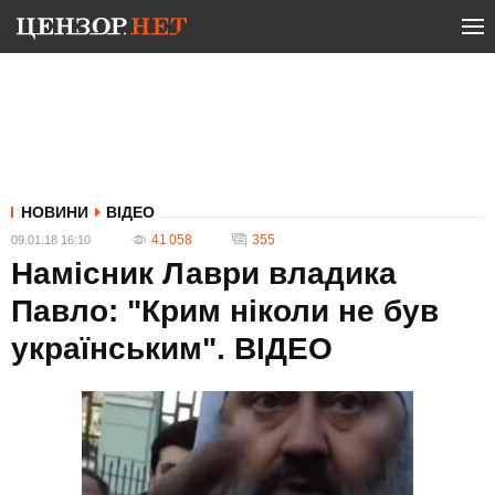
НОВИНИ
ВІДЕО
41 058
355
09.01.18 16:10
Намісник Лаври владика
Павло: "Крим ніколи не був
українським". ВIДЕО