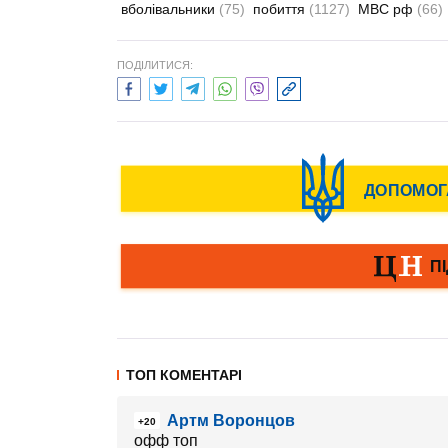
вболівальники
(75)
побиття
(1127)
МВС рф
(66)
ПОДІЛИТИСЯ:
ТОП КОМЕНТАРІ
Артм Воронцов
+20
офф топ