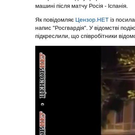
машині після матчу Росія - Іспанія.
Як повідомляє
Цензор.НЕТ
із посил
напис "Росгвардія". У відомстві под
підкреслили, що співробітники відом