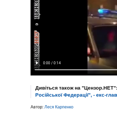
Дивіться також на "Цензор.НЕТ"
Російської Федерації", - екс-гл
Автор:
Леся Карпенко