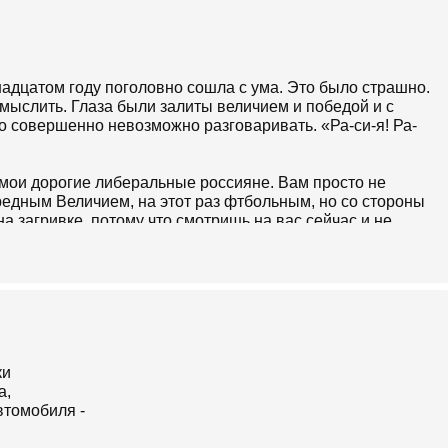
надцатом году поголовно сошла с ума. Это было страшно.
ыслить. Глаза были залиты величием и победой и с
 совершенно невозможно разговаривать. «Ра-си-я! Ра-
 мои дорогие либеральные россияне. Вам просто не
ередным Величием, на этот раз фтбольным, но со стороны
а загривке, потому что смотришь на вас сейчас и не
год, и страшно становится оттого, что понимаешь -
ы между вами сейчас, и между теми тогда.
!»
е стадное веселье, ровно та же «Пабедаааа!» Ровно те же
вдания.
 вас вне политики. У вас, в принципе, вообще все вне
резирают не за это.