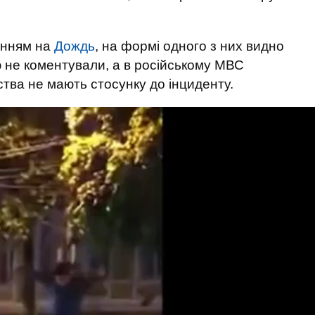
анням на
Дождь
, на формі одного з них видно
ію не коментували, а в російському МВС
ства не мають стосунку до інциденту.