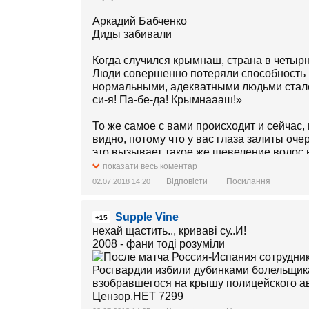
Аркадий Бабченко
Диды забивали
Когда случился крымнаш, страна в четыр
Люди совершенно потеряли способность м
нормальными, адекватными людьми стало
си-я! Па-бе-да! Крымнаааш!»
То же самое с вами происходит и сейчас,
видно, потому что у вас глаза залиты оч
это вызывает такое же шевеление волос н
можшь не вспоминать про четырнадцатый 
показати весь коментар
разницы-то нету… Ну вот не видно разниц
Відповісти
Посилання
02.07.2018 14:20
«Ра-си-я! Ра-си-я! Па-бе-да! Акинфееееев
Supple Vine
+15
Ровно те же стекляные глаза, ровно то ж
нехай щастить.., криваві су..И!
совершенно инфантильные отмазки-опра
2008 - фани тоді розуміли
Дело не в Путине. Не в спорте, который у
политики - спорт, искусство, война. Вас п