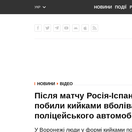
НОВИНИ
ПОДІЇ
УКР
ENG
РУС
НОВИНИ
ВІДЕО
Після матчу Росія-Іспан
побили кийками вболіва
поліцейського автомоб
У Воронежі люди у формі кийками по