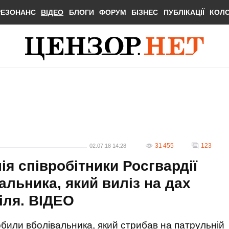
РЕЗОНАНС
ВІДЕО
БЛОГИ
ФОРУМ
БІЗНЕС
ПУБЛІКАЦІЇ
КОЛ
31 455
123
02.07.18 14:28
ія співробітники Росгвардії
льника, який виліз на дах
іля. ВIДЕО
били вболівальника, який стрибав на патрульній