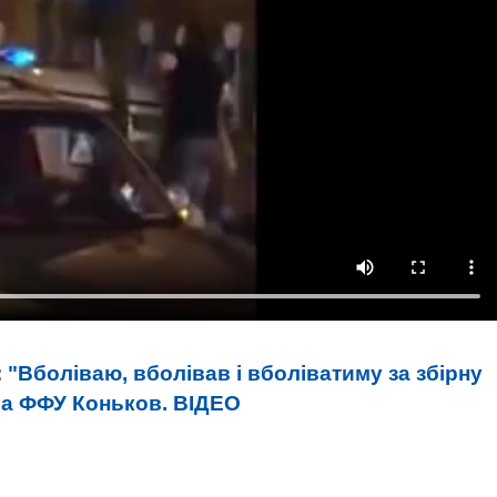
:
"Вболіваю, вболівав і вболіватиму за збірну
ава ФФУ Коньков. ВIДЕО